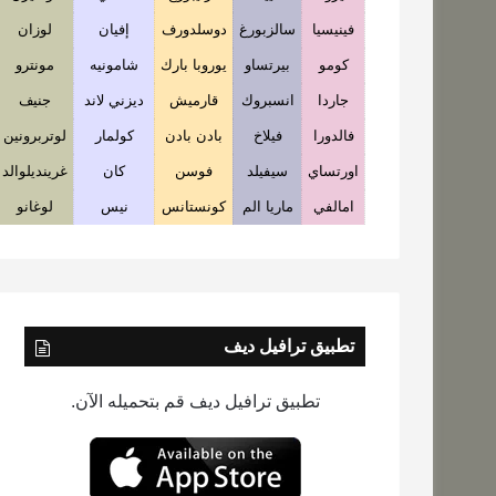
فينيسيا
سالزبورغ
دوسلدورف
إفيان
لوزان
كومو
بيرتساو
يوروبا بارك
شامونيه
مونترو
جاردا
انسبروك
قارميش
ديزني لاند
جنيف
فالدورا
فيلاخ
بادن بادن
كولمار
لوتربرونين
اورتساي
سيفيلد
فوسن
كان
غرينديلوالد
امالفي
ماريا الم
كونستانس
نيس
لوغانو
تطبيق ترافيل ديف
تطبيق ترافيل ديف قم بتحميله الآن.