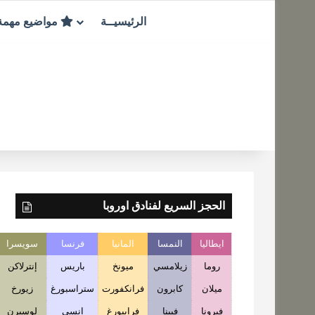
الرئيسيــة
مواضيع مهم
الحجز السريع لفنادق اوروبا
ايطاليا
النمسا
المانيا
فرنسا
سويسرا
روما
زيلامسي
ميونخ
باريس
إنترلاكن
ميلان
كابرون
فرانكفورت
ستراسبورغ
زيورخ
فيرونا
فيينا
فرايبورغ
انسي
لوسيرن