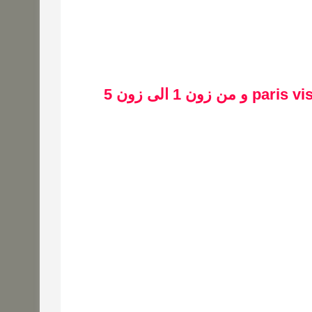
النوع الثاني من بطاقة مترو باريس paris visit pass و من زون 1 الى زون 5