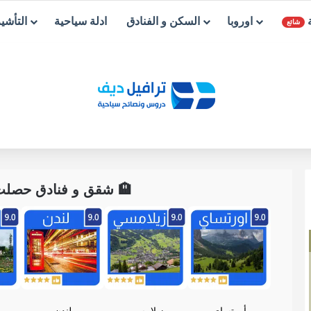
ة
اوروبا
السكن و الفنادق
ادلة سياحية
التأشي
شائع
🏨 شقق و فنادق حصلت ع