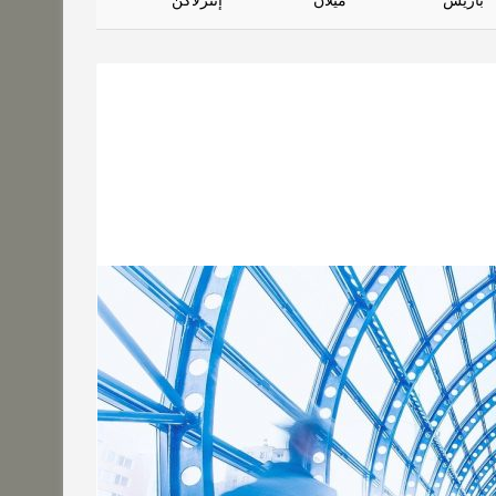
باريس
ميلان
إنترلاكن