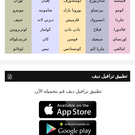
فينيسيا
سالزبورغ
دوسلدورف
إفيان
لوزان
كومو
بيرتساو
يوروبا بارك
شامونيه
مونترو
جاردا
انسبروك
قارميش
ديزني لاند
جنيف
فالدورا
فيلاخ
بادن بادن
كولمار
لوتربرونين
اورتساي
سيفيلد
فوسن
كان
غرينديلوالد
امالفي
ماريا الم
كونستانس
نيس
لوغانو
تطبيق ترافيل ديف
تطبيق ترافيل ديف قم بتحميله الآن.