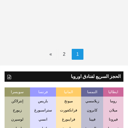
موسوعة مدن الالعاب وحدائق الحيوانات و اماكن الترفيه
في اوروبا
»
2
1
الحجز السريع لفنادق اوروبا
ايطاليا
النمسا
المانيا
فرنسا
سويسرا
روما
زيلامسي
ميونخ
باريس
إنترلاكن
ميلان
كابرون
فرانكفورت
ستراسبورغ
زيورخ
فيرونا
فيينا
فرايبورغ
انسي
لوسيرن