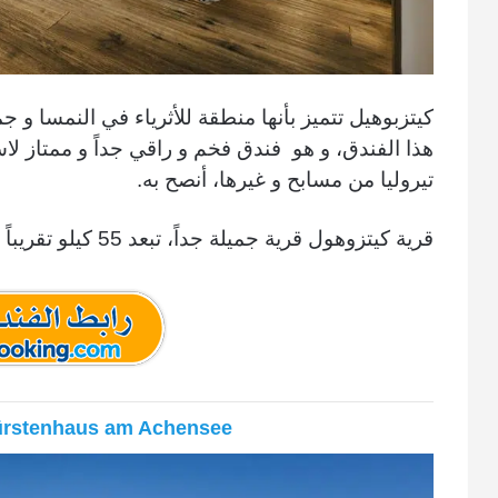
كيتزبوهيل
تتميز بأنها منطقة للأثرياء في النمسا
و جمي
هذا الفندق، و هو فندق فخم و راقي جداً و ممتاز لاس
تيروليا من مسابح و غيرها، أنصح به.
قرية كيتزوهول قرية جميلة جداً، تبعد 55 كيلو تقريباً عن زيلامسي
ürstenhaus am Achensee