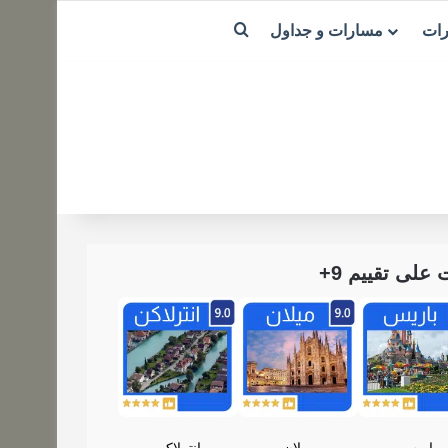
بحث عن
رات
مسارات و جداول
لى تقييم 9+