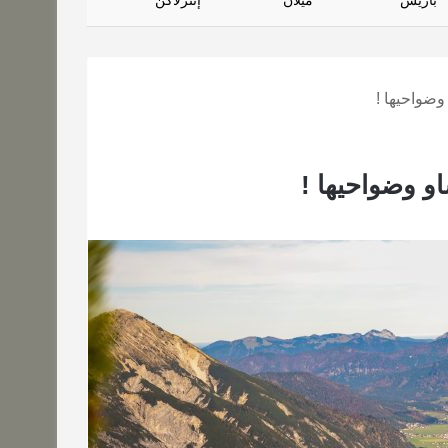
باريس
ميلان
إنترلاكن
وضواحيها !
و وضواحيها !