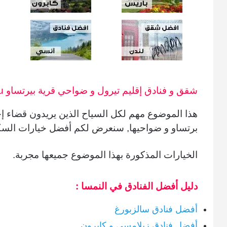
شقق و فنادق إقليم تيرول و ضواحي قرية
بيرتساو Pertisau
هذا الموضوع مهم لكل السياح الذين يريدون قضاء إج
برتساو
و ضواحيها, سنعرض لكم أفضل خيارات السك
الخيارات المذكورة بهذا الموضوع جميعها مجربة.
دليل أفضل الفنادق في النمسا :
أفضل فنادق سالزبورغ
أفضل فنادق زيلامسي و كابرون