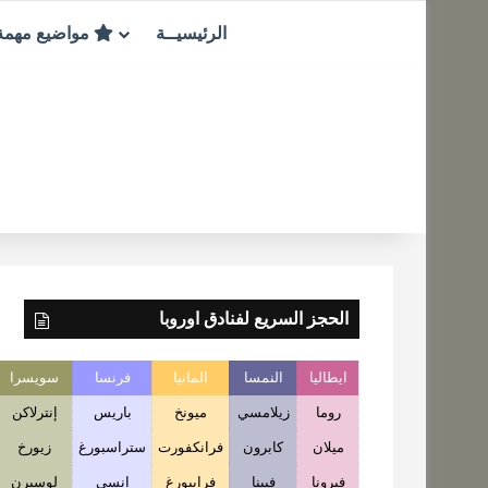
الرئيسيــة
مواضيع مهم
الحجز السريع لفنادق اوروبا
ايطاليا
النمسا
المانيا
فرنسا
سويسرا
روما
زيلامسي
ميونخ
باريس
إنترلاكن
ميلان
كابرون
فرانكفورت
ستراسبورغ
زيورخ
فيرونا
فيينا
فرايبورغ
انسي
لوسيرن