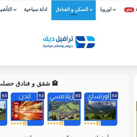
ة
اوروبا
السكن و الفنادق
ادلة سياحية
التأشي
شائع
🏨 شقق و فنادق حصلت ع