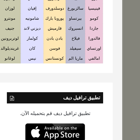
فينيسيا
سالزبورغ
دوسلدورف
إفيان
لوزان
كومو
بيرتساو
يوروبا بارك
شامونيه
مونترو
جاردا
انسبروك
قارميش
ديزني لاند
جنيف
فالدورا
فيلاخ
بادن بادن
كولمار
لوتربرونين
اورتساي
سيفيلد
فوسن
كان
غرينديلوالد
امالفي
ماريا الم
كونستانس
نيس
لوغانو
تطبيق ترافيل ديف
تطبيق ترافيل ديف قم بتحميله الآن.