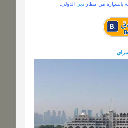
دبي
الدولي.
سراي