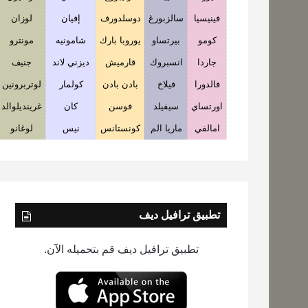
فينيسيا
سالزبورغ
دوسلدورف
إفيان
لوزان
كومو
بيرتساو
يوروبا بارك
شامونيه
مونترو
جاردا
انسبروك
قارميش
ديزني لاند
جنيف
فالدورا
فيلاخ
بادن بادن
كولمار
لوتربرونين
اورتساي
سيفيلد
فوسن
كان
غرينديلوالد
امالفي
ماريا الم
كونستانس
نيس
لوغانو
تطبيق ترافيل ديف
تطبيق ترافيل ديف قم بتحميله الآن.