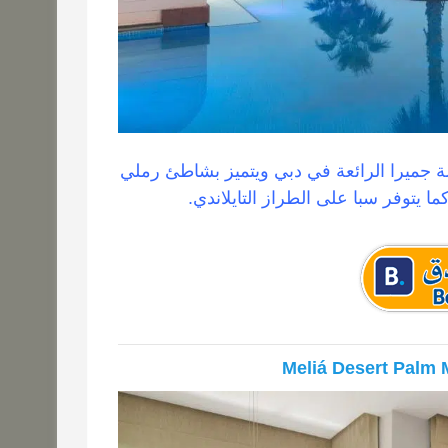
خلة جميرا الرائعة في دبي ويتميز بشاطئ رملي
Meliá Desert Palm 