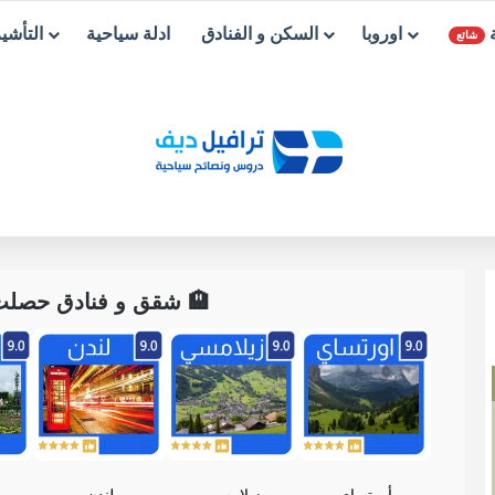
ة
اوروبا
السكن و الفنادق
ادلة سياحية
التأشي
شائع
🏨 شقق و فنادق حصلت ع