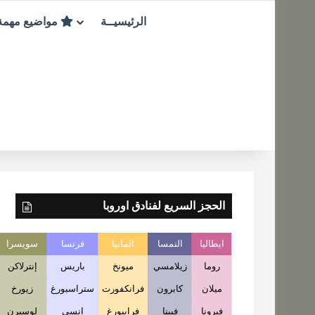
الرئيسيــة
مواضيع مهم
الحجز السريع لفنادق اوروبا
ايطاليا
النمسا
المانيا
فرنسا
سويسرا
روما
زيلامسي
ميونخ
باريس
إنترلاكن
ميلان
كابرون
فرانكفورت
ستراسبورغ
زيورخ
فيرونا
فيينا
فرايبورغ
انسي
لوسيرن