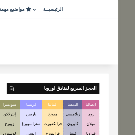
الرئيسيــة
مواضيع مهم
الحجز السريع لفنادق اوروبا
ايطاليا
النمسا
المانيا
فرنسا
سويسرا
روما
زيلامسي
ميونخ
باريس
إنترلاكن
ميلان
كابرون
فرانكفورت
ستراسبورغ
زيورخ
فيرونا
فيينا
فرايبورغ
انسي
لوسيرن