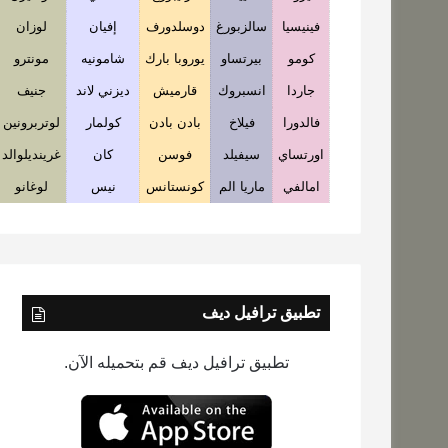
فينيسيا
سالزبورغ
دوسلدورف
إفيان
لوزان
كومو
بيرتساو
يوروبا بارك
شامونيه
مونترو
جاردا
انسبروك
قارميش
ديزني لاند
جنيف
فالدورا
فيلاخ
بادن بادن
كولمار
لوتربرونين
اورتساي
سيفيلد
فوسن
كان
غرينديلوالد
امالفي
ماريا الم
كونستانس
نيس
لوغانو
تطبيق ترافيل ديف
تطبيق ترافيل ديف قم بتحميله الآن.