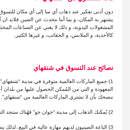
دون أدنى تفكير عند ذهاب أي منا إلى أي مكان للتسوق ت
يشتهر به المكان، و بما أننا نتحدث عن الصين فلابد ان 
المشغولات اليدوية، و ذلك لا يغني عن الصناعات المختل
كالأحذية، و الملابس، و الحقائب، و غيرها الكثير.
نصائح عند التسوق في شنقهاي
1) جميع الماركات العالمية متوفرة في مدينة “شنقهاي” إ
المعهودة و التي من المُمكن الحصول عليها من بلدان 
ننصحك بأن لا تشتري الماركات العالمية من “شنقهاي”.
2) يُمكنك الذهاب إلى مدينة “جوان جو” فهُناك ستجد التسويق أرخص مُقارنةً مع “شنقهاي”.
3) الباعة الصينيون لديهم مهارة عالية في البيع، لذل