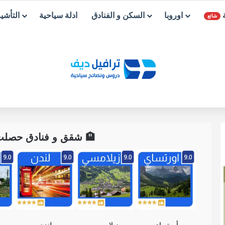
ة
اوروبا
السكن و الفنادق
ادلة سياحية
التأشي
شائع
🏨 شقق و فنادق حصلت ع