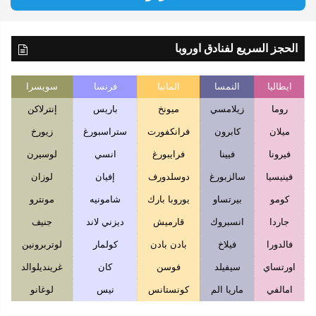
الحجز السريع لفنادق اوروبا
ايطاليا
النمسا
المانيا
فرنسا
سويسرا
روما
زيلامسي
ميونخ
باريس
إنترلاكن
ميلان
كابرون
فرانكفورت
ستراسبورغ
زيورخ
فيرونا
فيينا
فرايبورغ
انسي
لوسيرن
فينيسيا
سالزبورغ
دوسلدورف
إفيان
لوزان
كومو
بيرتساو
يوروبا بارك
شامونيه
مونترو
جاردا
انسبروك
قارميش
ديزني لاند
جنيف
فالدورا
فيلاخ
بادن بادن
كولمار
لوتربرونين
اورتساي
سيفيلد
فوسن
كان
غرينديلوالد
امالفي
ماريا الم
كونستانس
نيس
لوغانو