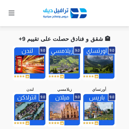
القائ
🏨 شقق و فنادق حصلت على تقييم 9+
أورتساي
زيلامسي
لندن