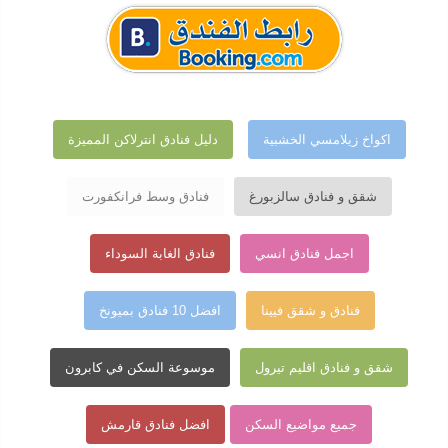
اكواخ زيلامسي الخشبية
دليل فنادق انترلاكن المميزة
شقق و فنادق سالزبورغ
فنادق وسط فرانكفورت
اجمل فنادق انسي
فنادق الغابة السوداء
فنادق و شقق فيينا
افضل 10 فنادق بميونخ
شقق و فنادق اقليم تيرول
موسوعة السكن في كابرون
جميع مواضيع السكن
افضل فنادق قارمش