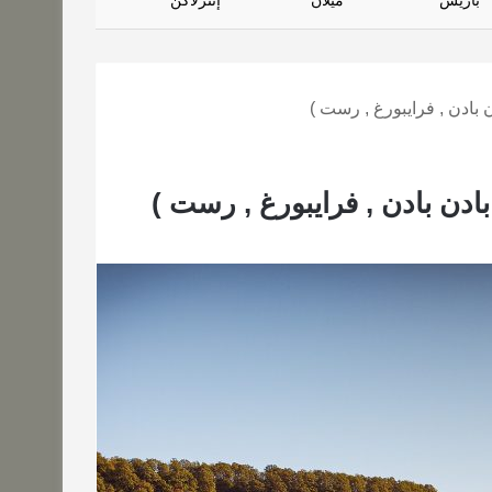
باريس
ميلان
إنترلاكن
ن بادن , فرايبورغ , رست )
بادن بادن , فرايبورغ , رست )