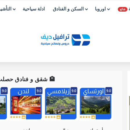
ة
اوروبا
السكن و الفنادق
ادلة سياحية
التأشي
شائع
🏨 شقق و فنادق حصلت ع