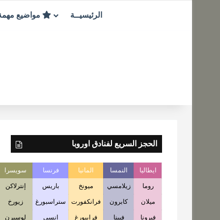
الرئيسيــة
مواضيع مهم
الحجز السريع لفنادق اوروبا
ايطاليا
النمسا
المانيا
فرنسا
سويسرا
روما
زيلامسي
ميونخ
باريس
إنترلاكن
ميلان
كابرون
فرانكفورت
ستراسبورغ
زيورخ
فيرونا
فيينا
فرايبورغ
انسي
لوسيرن