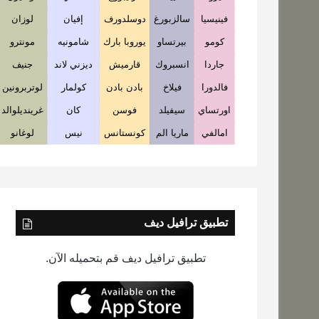
فينيسيا
سالزبورغ
دوسلدورف
إفيان
لوزان
كومو
بيرتساو
يوروبا بارك
شامونيه
مونترو
جاردا
انسبروك
قارميش
ديزني لاند
جنيف
فالدورا
فيلاخ
بادن بادن
كولمار
لوتربرونين
اورتساي
سيفيلد
فوسن
كان
غرينديلوالد
امالفي
ماريا الم
كونستانس
نيس
لوغانو
تطبيق ترافيل ديف
تطبيق ترافيل ديف قم بتحميله الآن.