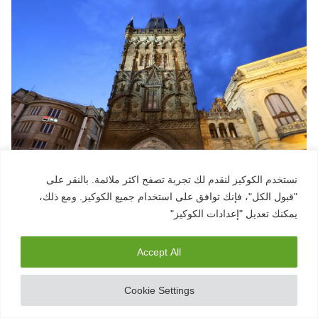
نستخدم الكوكيز لنقدم لك تجربة تصفح اكثر ملائمة. بالنقر على
"قبول الكل"، فإنك توافق على استخدام جميع الكوكيز. ومع ذلك،
يمكنك تعديل "إعدادات الكوكيز"
يمكنك الاستمتاع بالسير حتى تصل لشارع Celetna و
تشاهد برج البارود المميز، و هو واحد من 13 باب للبلدة
Accept All
القديمة، ستشاهد منه أروع إطلالات لمدينة براغ.
Cookie Settings
عنوان الموقع