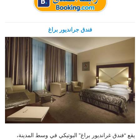
فندق جرانديور براغ
يقع “فندق غرانديور براغ” البوتيكي في وسط المدينة،