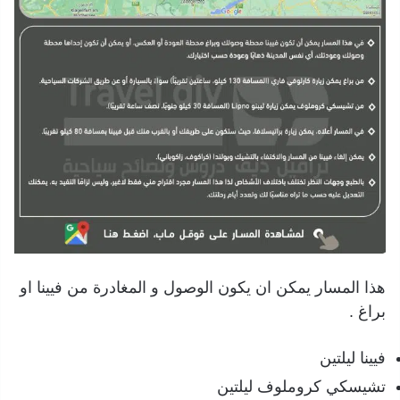
هذا المسار يمكن ان يكون الوصول و المغادرة من فيينا او
براغ .
فيينا ليلتين
تشيسكي كروملوف ليلتين