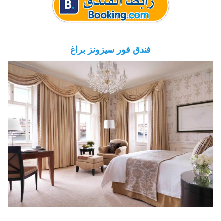
فندق فور سيزونز براغ