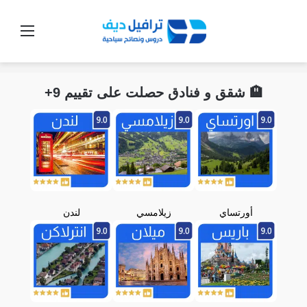
القائ
🏨 شقق و فنادق حصلت على تقييم 9+
أورتساي
زيلامسي
لندن