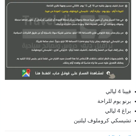
فيينا 4 ليالي
برنو يوم للراحة
براغ 4 ليالي
تشيسكي كروملوف ليلتين