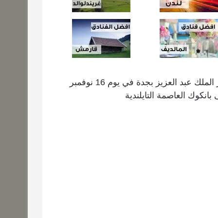
تقرير رحلتي الى تايلند 2023 انطلقت الرحلة من مطار الملك عبد العزيز بجدة في يوم 16 نوفمبر