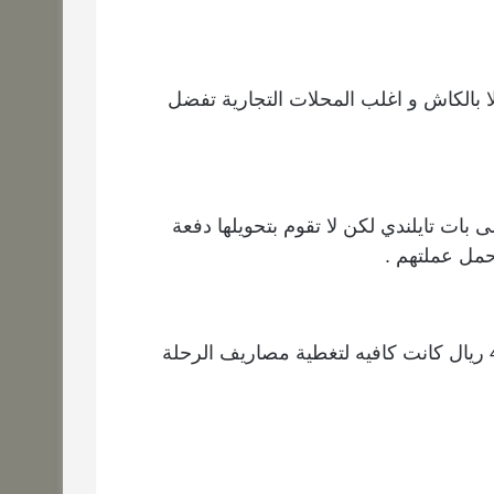
 بالكاش و اغلب المحلات التجارية تفضل
 بات تايلندي لكن لا تقوم بتحويلها دفعة
مل عملتهم .
تايلند دولة رخيصة جداً و انا شخصياً صرفت حدود 4500 ريال كانت كافيه لتغطية مصاريف الرحلة