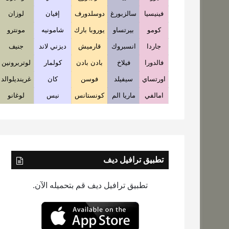
فينيسيا
سالزبورغ
دوسلدورف
إفيان
لوزان
كومو
بيرتساو
يوروبا بارك
شامونيه
مونترو
جاردا
انسبروك
قارميش
ديزني لاند
جنيف
فالدورا
فيلاخ
بادن بادن
كولمار
لوتربرونين
اورتساي
سيفيلد
فوسن
كان
غرينديلوالد
امالفي
ماريا الم
كونستانس
نيس
لوغانو
تطبيق ترافيل ديف
تطبيق ترافيل ديف قم بتحميله الآن.