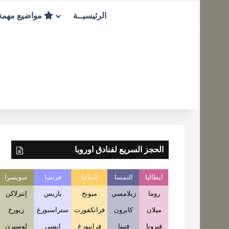
الرئيسيــة
مواضيع مهم
الحجز السريع لفنادق اوروبا
ايطاليا
النمسا
المانيا
فرنسا
سويسرا
روما
زيلامسي
ميونخ
باريس
إنترلاكن
ميلان
كابرون
فرانكفورت
ستراسبورغ
زيورخ
فيرونا
فيينا
فرايبورغ
انسي
لوسيرن