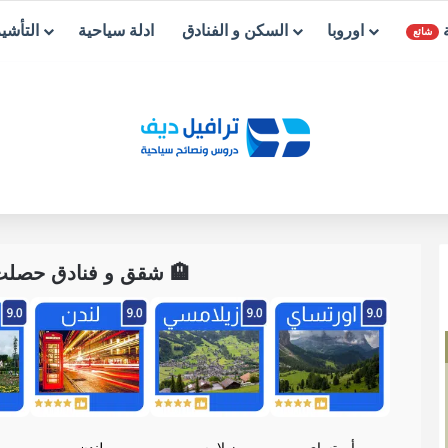
ة
اوروبا
السكن و الفنادق
ادلة سياحية
التأشي
شائع
🏨 شقق و فنادق حصلت ع