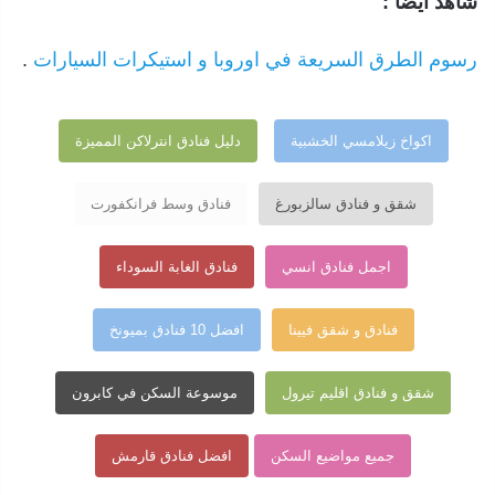
شاهد ايضاً :
رسوم الطرق السريعة في اوروبا و استيكرات السيارات
.
اكواخ زيلامسي الخشبية
دليل فنادق انترلاكن المميزة
شقق و فنادق سالزبورغ
فنادق وسط فرانكفورت
اجمل فنادق انسي
فنادق الغابة السوداء
فنادق و شقق فيينا
افضل 10 فنادق بميونخ
شقق و فنادق اقليم تيرول
موسوعة السكن في كابرون
جميع مواضيع السكن
افضل فنادق قارمش