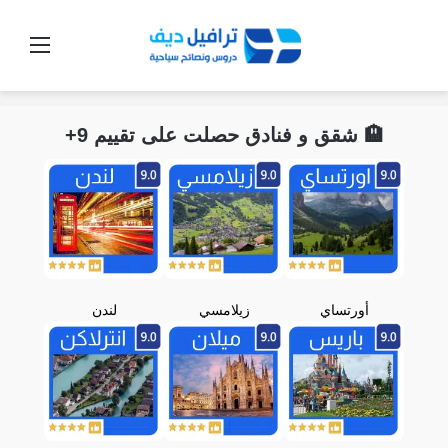
القائ
🏨 شقق و فنادق حصلت على تقييم 9+
أورتساي
زيلامسي
لندن