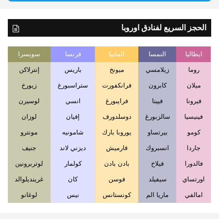
الحجز السريع لفنادق اوروبا
ايطاليا
النمسا
المانيا
فرنسا
سويسرا
روما
زيلامسي
ميونخ
باريس
إنترلاكن
ميلان
كابرون
فرانكفورت
ستراسبورغ
زيورخ
فيرونا
فيينا
فرايبورغ
انسي
لوسيرن
فينيسيا
سالزبورغ
دوسلدورف
إفيان
لوزان
كومو
بيرتساو
يوروبا بارك
شامونيه
مونترو
جاردا
انسبروك
قارميش
ديزني لاند
جنيف
فالدورا
فيلاخ
بادن بادن
كولمار
لوتربرونين
اورتساي
سيفيلد
فوسن
كان
غرينديلوالد
امالفي
ماريا الم
كونستانس
نيس
لوغانو