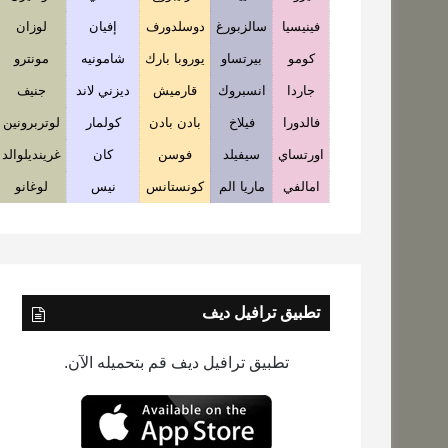
فينيسيا
سالزبورغ
دوسلدورف
إفيان
لوزان
كومو
بيرتساو
يوروبا بارك
شامونيه
مونترو
جاردا
انسبروك
قارميش
ديزني لاند
جنيف
فالدورا
فيلاخ
بادن بادن
كولمار
لوتربرونين
اورتساي
سيفيلد
فوسن
كان
غرينديلوالد
امالفي
ماريا الم
كونستانس
نيس
لوغانو
تطبيق ترافيل ديف
تطبيق ترافيل ديف قم بتحميله الآن.