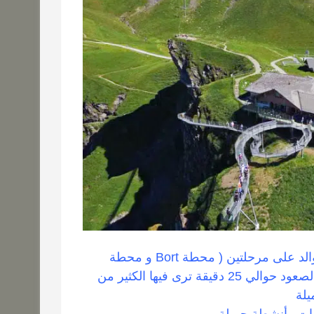
القمة غير ثلجية والصعود لها بالتلفريك من غريندلوالد على مرحلتين ( محطة Bort و محطة
Schreckfeld) والمرحلة الثالثة هي القمة، يستغرق الصعود حوالي 25 دقيقة ترى فيها الكثير من
يلة