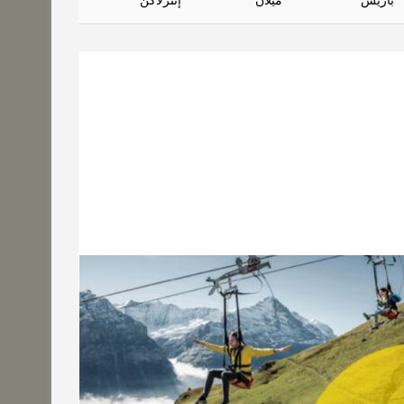
باريس
ميلان
إنترلاكن