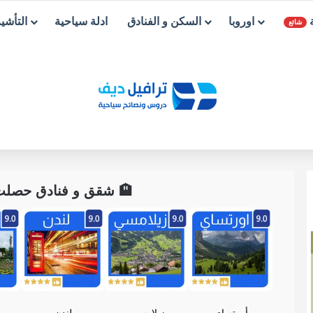
ة
اوروبا
السكن و الفنادق
ادلة سياحية
التأشي
شائع
🏨 شقق و فنادق حصلت ع