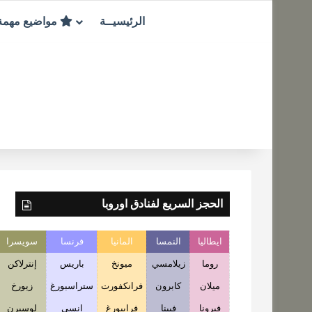
الرئيسيــة
مواضيع مهم
الحجز السريع لفنادق اوروبا
ايطاليا
النمسا
المانيا
فرنسا
سويسرا
روما
زيلامسي
ميونخ
باريس
إنترلاكن
ميلان
كابرون
فرانكفورت
ستراسبورغ
زيورخ
فيرونا
فيينا
فرايبورغ
انسي
لوسيرن