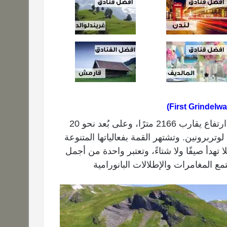
تقع قمة فرست في قرية غريندلوالد بسويسرا على ارتفاع يقارب 2166 مترًا، وعلى بُعد نحو 20
ن 20 كيلومترًا عن وادي لوتربرونين. وتشتهر القمة بفعالياتها المتنوعة
 تهدأ صيفًا ولا شتاءً، وتعتبر واحدة من أجمل
 المغامرات والإطلالات البانورامية