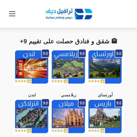
القائ
🏨 شقق و فنادق حصلت على تقييم 9+
أورتساي
زيلامسي
لندن