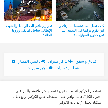
كيف تصل الى فينيسيا بسيارتك و
تقرير رحلتي الى الوسط والجنوب
اين تقوم بركنها في المدينة التي
الإيطالي ساحل امالفي وروما
تمنع دخول السيارات ؟
الخالدة
فنادق و شقق
|
تذاكر طيران
|
تاكسي المطار
|
أنشطة وفعاليات
|
تأجير سيارات
نستخدم الكوكيز لنقدم لك تجربة تصفح اكثر ملائمة. بالنقر على
© Copyright 2026, All Rights Reserved
"قبول الكل"، فإنك توافق على استخدام جميع الكوكيز. ومع ذلك،
الاسم:
النداء الاخير
السجل:
7028927627
الدولة:
السعودية
يمكنك تعديل "إعدادات الكوكيز"
البريد:
traveldiv@traveldiv.com