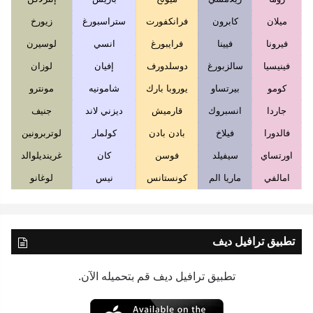
ميلان
كابرون
فرانكفورت
ستراسبورغ
زيورخ
فيرونا
فيينا
فرايبورغ
انسي
لوسيرن
فينيسيا
سالزبورغ
دوسلدورف
إفيان
لوزان
كومو
بيرتساو
يوروبا بارك
شامونيه
مونترو
جاردا
انسبروك
قارميش
ديزني لاند
جنيف
فالدورا
فيلاخ
بادن بادن
كولمار
لوتربرونين
اورتساي
سيفيلد
فوسن
كان
غرينديلوالد
امالفي
ماريا الم
كونستانس
نيس
لوغانو
تطبيق ترافيل ديف
تطبيق ترافيل ديف قم بتحميله الآن.