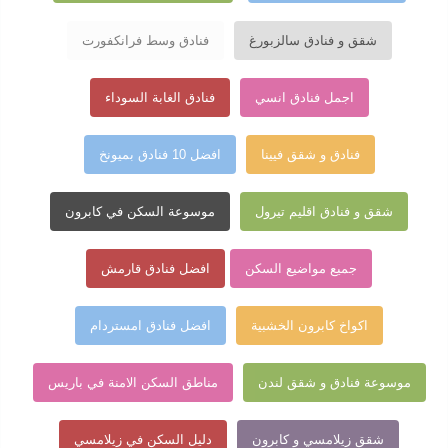
شقق و فنادق سالزبورغ
فنادق وسط فرانكفورت
اجمل فنادق انسي
فنادق الغابة السوداء
فنادق و شقق فيينا
افضل 10 فنادق بميونخ
شقق و فنادق اقليم تيرول
موسوعة السكن في كابرون
جميع مواضيع السكن
افضل فنادق قارمش
اكواخ كابرون الخشبية
افضل فنادق امستردام
موسوعة فنادق و شقق لندن
مناطق السكن الامنة في باريس
شقق زيلامسي و كابرون
دليل السكن في زيلامسي