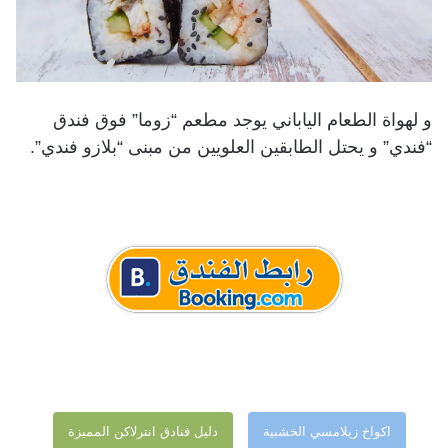
و لهواة الطعام الياباني يوجد مطعم “زوما” فوق فندق
“فندي” و يحتل الطابقين العلويين من مبنى “بلازو فندي”.
اكواخ زيلامسي الخشبية
دليل فنادق انترلاكن المميزة