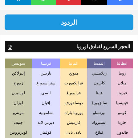
الردود
الحجز السريع لفنادق اوروبا
ايطاليا
النمسا
المانيا
فرنسا
سويسرا
روما
زيلامسي
ميونخ
باريس
إنترلاكن
ميلان
كابرون
فرانكفورت
ستراسبورغ
زيورخ
فيرونا
فيينا
فرايبورغ
انسي
لوسيرن
فينيسيا
سالزبورغ
دوسلدورف
إفيان
لوزان
كومو
بيرتساو
يوروبا بارك
شامونيه
مونترو
جاردا
انسبروك
قارميش
ديزني لاند
جنيف
فالدورا
فيلاخ
بادن بادن
كولمار
لوتربرونين