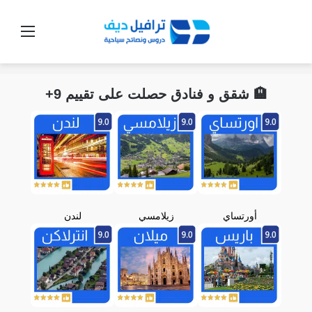
القائ
🏨 شقق و فنادق حصلت على تقييم 9+
أورتساي
زيلامسي
لندن