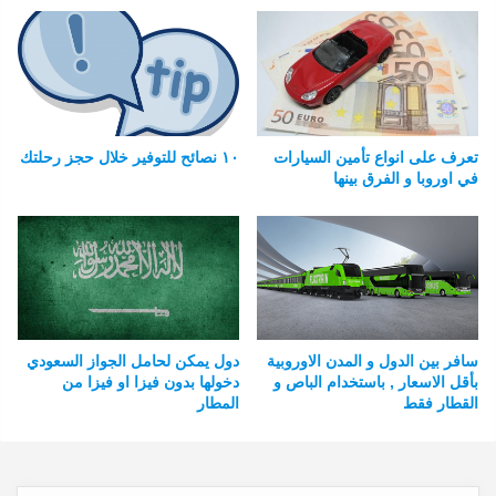
تعرف على انواع تأمين السيارات
١٠ نصائح للتوفير خلال حجز رحلتك
في اوروبا و الفرق بينها
سافر بين الدول و المدن الاوروبية
دول يمكن لحامل الجواز السعودي
بأقل الاسعار , باستخدام الباص و
دخولها بدون فيزا او فيزا من
القطار فقط
المطار