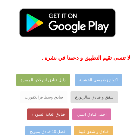
لا تنسى تقيم التطبيق و دعمنا في نشره .
اكواخ زيلامسي الخشبية
دليل فنادق انترلاكن المميزة
شقق و فنادق سالزبورغ
فنادق وسط فرانكفورت
اجمل فنادق انسي
فنادق الغابة السوداء
فنادق و شقق فيينا
افضل 10 فنادق بميونخ