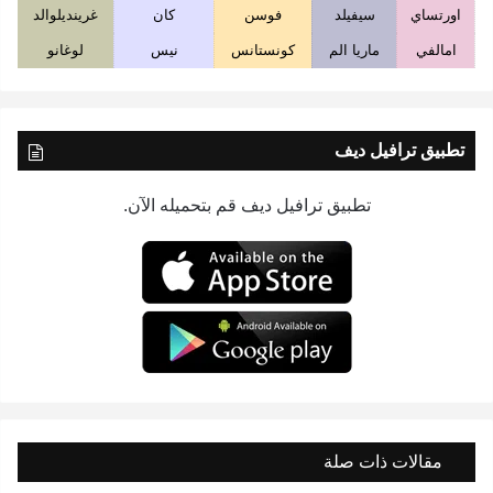
اورتساي
سيفيلد
فوسن
كان
غرينديلوالد
امالفي
ماريا الم
كونستانس
نيس
لوغانو
تطبيق ترافيل ديف
تطبيق ترافيل ديف قم بتحميله الآن.
مقالات ذات صلة