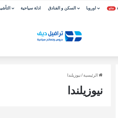
ة
اوروبا
السكن و الفنادق
ادلة سياحية
التأشي
شائع
الرئيسية
/
نيوزيلندا
نيوزيلندا
شرح
أف