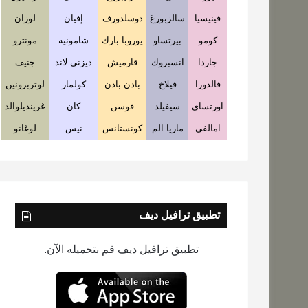
فينيسيا
سالزبورغ
دوسلدورف
إفيان
لوزان
كومو
بيرتساو
يوروبا بارك
شامونيه
مونترو
جاردا
انسبروك
قارميش
ديزني لاند
جنيف
فالدورا
فيلاخ
بادن بادن
كولمار
لوتربرونين
اورتساي
سيفيلد
فوسن
كان
غرينديلوالد
امالفي
ماريا الم
كونستانس
نيس
لوغانو
تطبيق ترافيل ديف
تطبيق ترافيل ديف قم بتحميله الآن.