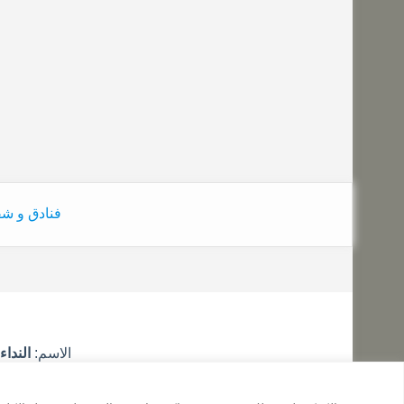
فنادق و ش
الاسم:
النداء