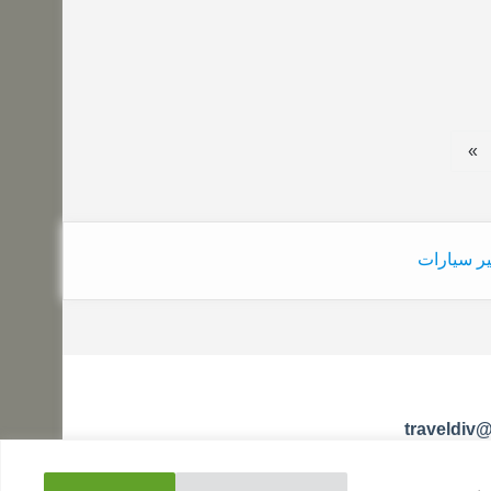
»
ر سيارات
traveldiv