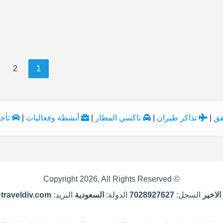
ملبورن , كوينز تاون , قولد كوست , سيدني
2
1
قق
|
تذاكر طيران
|
تاكسي المطار
|
أنشطة وفعاليات
|
تأجي
© Copyright 2026, All Rights Reserved
 الاخير
السجل:
7028927627
الدولة:
السعودية
البريد:
@traveldiv.com
من نحن
|
اتصل بنا
|
سياسة الخصوصية