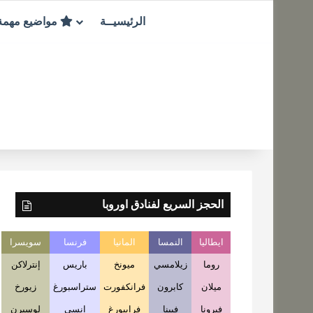
الرئيسيــة
مواضيع مهم
الحجز السريع لفنادق اوروبا
ايطاليا
النمسا
المانيا
فرنسا
سويسرا
روما
زيلامسي
ميونخ
باريس
إنترلاكن
ميلان
كابرون
فرانكفورت
ستراسبورغ
زيورخ
فيرونا
فيينا
فرايبورغ
انسي
لوسيرن