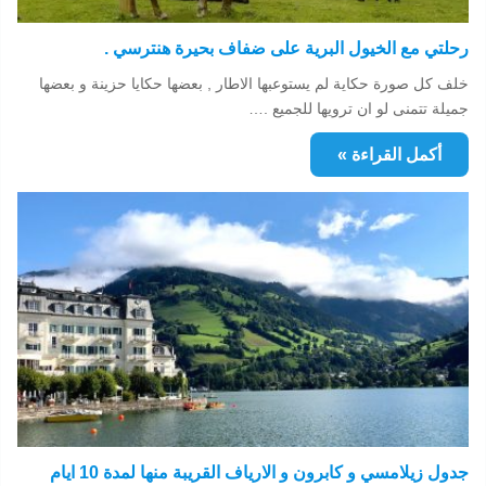
رحلتي مع الخيول البرية على ضفاف بحيرة هنترسي .
خلف كل صورة حكاية لم يستوعبها الاطار , بعضها حكايا حزينة و بعضها
جميلة تتمنى لو ان ترويها للجميع .…
أكمل القراءة »
جدول زيلامسي و كابرون و الارياف القريبة منها لمدة 10 ايام