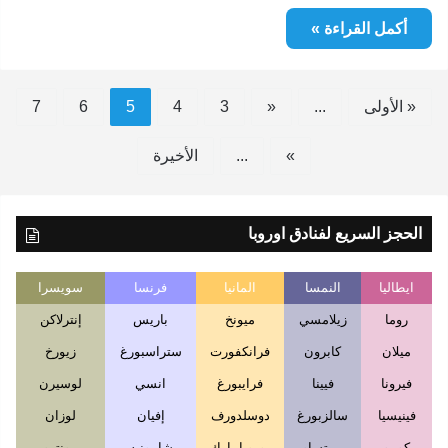
أكمل القراءة »
« الأولى
...
«
3
4
5
6
7
»
...
الأخيرة
الحجز السريع لفنادق اوروبا
ايطاليا
النمسا
المانيا
فرنسا
سويسرا
روما
زيلامسي
ميونخ
باريس
إنترلاكن
ميلان
كابرون
فرانكفورت
ستراسبورغ
زيورخ
فيرونا
فيينا
فرايبورغ
انسي
لوسيرن
فينيسيا
سالزبورغ
دوسلدورف
إفيان
لوزان
كومو
بيرتساو
يوروبا بارك
شامونيه
مونترو