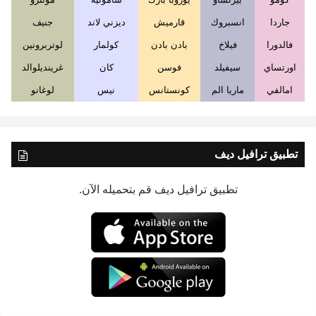
جاردا
انسبروك
قارميش
ديزني لاند
جنيف
فالدورا
فيلاخ
بادن بادن
كولمار
لوتربرونين
اورتساي
سيفيلد
فوسن
كان
غرينديلوالد
امالفي
ماريا الم
كونستانس
نيس
لوغانو
تطبيق ترافيل ديف
تطبيق ترافيل ديف قم بتحميله الآن.