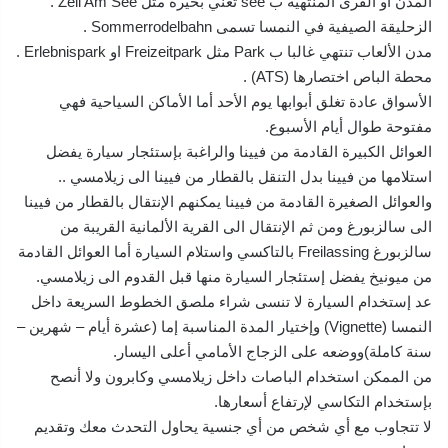
المدن أو القرى المنتهية ب see تعني بحيرة مثل Zell Am See .
الزحليقة الصيفية في النمسا تسمى Sommerrodelbahn .
مدن الألعاب تنتهي غالبا ب Park مثل Freizeitpark او Erlebnispark .
محطة الباص اختصارها (ATS) .
الأسواق عادة تغلق أبوابها يوم الأحد أما الأماكن السياحية فهي
مفتوحة طوال أيام الأسبوع.
العوائل الكبيرة القادمة من فيينا والراغبة بإستئجار سيارة يفضل
استلامها من فيينا بدل التنقل بالقطار من فيينا الى زيلامسي ..
والعوائل الصغيرة القادمة من فيينا يمكنهم الإنتقال بالقطار من فيينا
الى سالزبورغ ومن ثم الإنتقال الى القرية الألمانية القريبة من
سالزبورغ Freilassing بالتاكسي واستلام السيارة أما العوائل القادمة
من ميونيخ يفضل إستئجار السيارة منها قبل القدوم الى زيلامسي.
عد إستخدام السيارة لا تنسى شراء ملصق الخطوط السريعة داخل
النمسا (Vignette) وإختيار المدة المناسبة إما (عشرة أيام – شهرين –
سنة كاملة)ووضعه على الزجاج الأمامي أعلى اليسار.
من الممكن استخدام الباصات داخل زيلامسي وكابرون ولا أنصح
بإستخدام التكاسي لإرتفاع أسعارها.
لا تتجاوب مع أي شخص من أي جنسية يحاول التحدث معك وتقديم