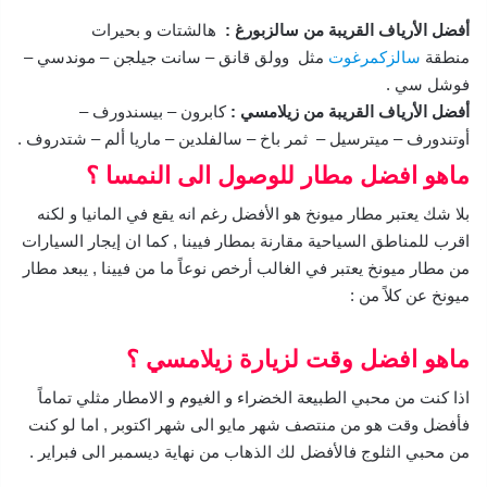
أفضل الأرياف القريبة من سالزبورغ :
هالشتات و بحيرات
منطقة
سالزكمرغوت
مثل وولق قانق – سانت جيلجن – موندسي –
فوشل سي .
أفضل الأرياف القريبة من زيلامسي :
كابرون – بيسندورف –
أوتندورف – ميترسيل – ثمر باخ – سالفلدين – ماريا ألم – شتدروف .
ماهو افضل مطار للوصول الى النمسا ؟
بلا شك يعتبر مطار ميونخ هو الأفضل رغم انه يقع في المانيا و لكنه
اقرب للمناطق السياحية مقارنة بمطار فيينا , كما ان إيجار السيارات
من مطار ميونخ يعتبر في الغالب أرخص نوعاً ما من فيينا , يبعد مطار
ميونخ عن كلاً من :
ماهو افضل وقت لزيارة زيلامسي ؟
اذا كنت من محبي الطبيعة الخضراء و الغيوم و الامطار مثلي تماماً
فأفضل وقت هو من منتصف شهر مايو الى شهر اكتوبر , اما لو كنت
من محبي الثلوج فالأفضل لك الذهاب من نهاية ديسمبر الى فبراير .