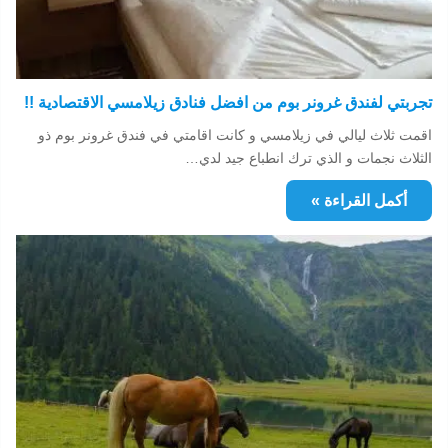
تجربتي لفندق غرونر بوم من افضل فنادق زيلامسي الاقتصادية !!
اقمت ثلاث ليالي في زيلامسي و كانت اقامتي في فندق غرونر بوم ذو
الثلاث نجمات و الذي ترك انطباع جيد لدي…
أكمل القراءة »