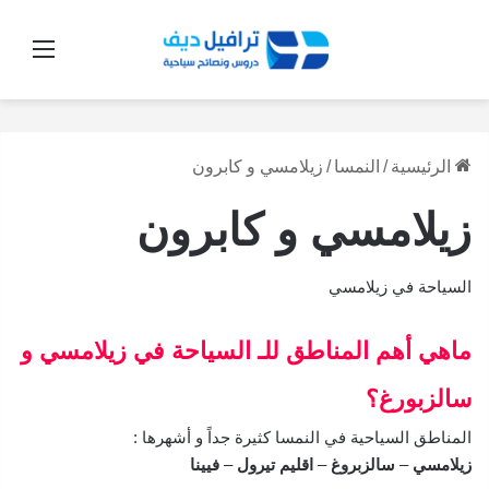
القائ
كيف تسافر الى زيلامسي لأول مرة !! دليل شامل
موسوعة السكن في كابرون للعائلات : شقق وأكواخ
جدول زيلامسي وكابرون: برنامج عملي مجرّب لمدة 6
أفضل فنادق وشقق زيلامسي 2026 : ترشيحات مجرّبة
أيام (2026)
وفنادق مجربة 2026
للمسافر المبتدئ
مع أفضل مناطق السكن
الرئيسية
/
النمسا
/
زيلامسي و كابرون
زيلامسي و كابرون
السياحة في زيلامسي
ماهي أهم المناطق للـ السياحة في زيلامسي و
سالزبورغ؟
المناطق السياحية في النمسا كثيرة جداً و أشهرها :
زيلامسي
–
سالزبروغ
–
اقليم تيرول
–
فيينا