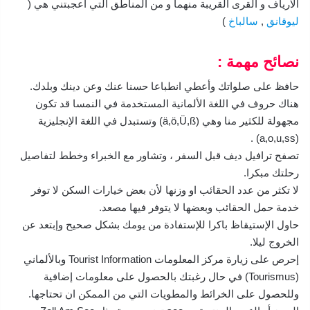
الارياف و القرى القريبة منهما و من المناطق التي اعجبتني هي (
ليوقانق
,
سالباخ
)
نصائح مهمة :
حافظ على صلواتك وأعطي انطباعا حسنا عنك وعن دينك وبلدك.
هناك حروف في اللغة الألمانية المستخدمة في النمسا قد تكون
مجهولة للكثير منا وهي (ä,ö,Ü,ß) وتستبدل في اللغة الإنجليزية
(a,o,u,ss) .
تصفح ترافيل ديف قبل السفر ، وتشاور مع الخبراء وخطط لتفاصيل
رحلتك مبكرا.
لا تكثر من عدد الحقائب او وزنها لأن بعض خيارات السكن لا توفر
خدمة حمل الحقائب وبعضها لا يتوفر فيها مصعد.
حاول الإستيقاظ باكرا للإستفادة من يومك بشكل صحيح وإبتعد عن
الخروج ليلا.
إحرص على زيارة مركز المعلومات Tourist Information وبالألماني
(Tourismus) في حال رغبتك بالحصول على معلومات إضافية
وللحصول على الخرائط والمطويات التي من الممكن ان تحتاجها.