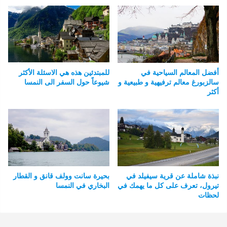
أفضل المعالم السياحية في
للمبتدئين هذه هي الاسئلة الأكثر
سالزبورغ معالم ترفيهية و طبيعية و
شيوعاً حول السفر الى النمسا
أكثر
نبذة شاملة عن قرية سيفيلد في
بحيرة سانت وولف قانق و القطار
تيرول، تعرف على كل ما يهمك في
البخاري في النمسا
لحظات