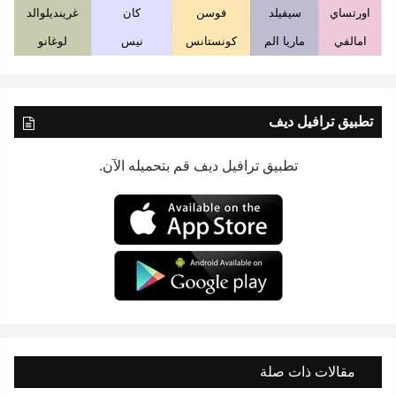
اورتساي
سيفيلد
فوسن
كان
غرينديلوالد
امالفي
ماريا الم
كونستانس
نيس
لوغانو
تطبيق ترافيل ديف
تطبيق ترافيل ديف قم بتحميله الآن.
مقالات ذات صلة