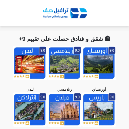
القائ
🏨 شقق و فنادق حصلت على تقييم 9+
أورتساي
زيلامسي
لندن