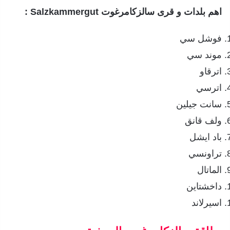
اهم بلدات و قرى سالزكامرغوت Salzkammergut :
فوشل سي
موند سي
اترقاو
اترسي
سانت جيلين
ولف قانق
باد ايشل
تراونسي
الماتال
داخشتاين
اسيرلاند