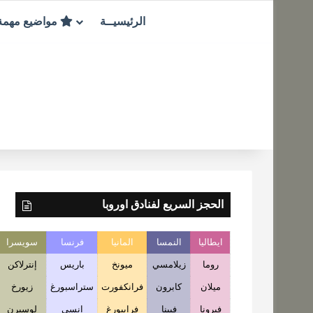
الرئيسيــة
مواضيع مهم
الحجز السريع لفنادق اوروبا
ايطاليا
النمسا
المانيا
فرنسا
سويسرا
روما
زيلامسي
ميونخ
باريس
إنترلاكن
ميلان
كابرون
فرانكفورت
ستراسبورغ
زيورخ
فيرونا
فيينا
فرايبورغ
انسي
لوسيرن