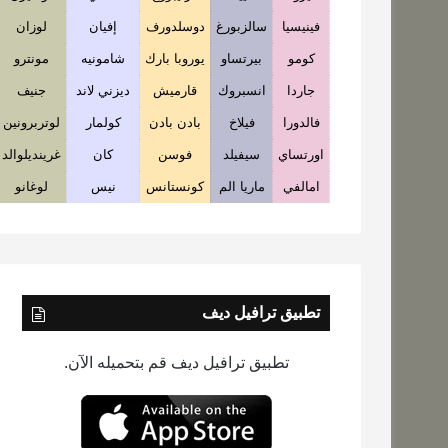
فينيسيا
سالزبورغ
دوسلدورف
إفيان
لوزان
كومو
بيرتساو
يوروبا بارك
شامونيه
مونترو
جاردا
انسبروك
قارميش
ديزني لاند
جنيف
فالدورا
فيلاخ
بادن بادن
كولمار
لوتربرونين
اورتساي
سيفيلد
فوسن
كان
غرينديلوالد
امالفي
ماريا الم
كونستانس
نيس
لوغانو
تطبيق ترافيل ديف
تطبيق ترافيل ديف قم بتحميله الآن.