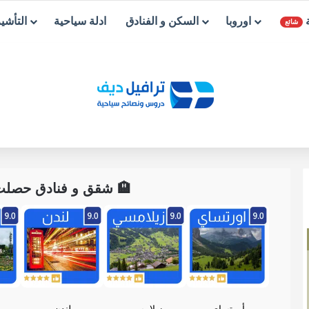
ة
اوروبا
السكن و الفنادق
ادلة سياحية
التأشي
شائع
🏨 شقق و فنادق حصلت ع