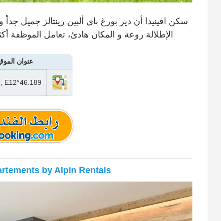
سكن افينيدا أن دير بورغ باي ألبين رينتالز جميل جد
الإطلالة روعة و المكان هادئ، تعامل الموظفة أ
عنوان الموق
, E12°46.189
rtements by Alpin Rentals