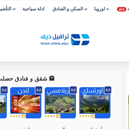
ة
اوروبا
السكن و الفنادق
ادلة سياحية
التأشي
شائع
🏨 شقق و فنادق حصلت ع