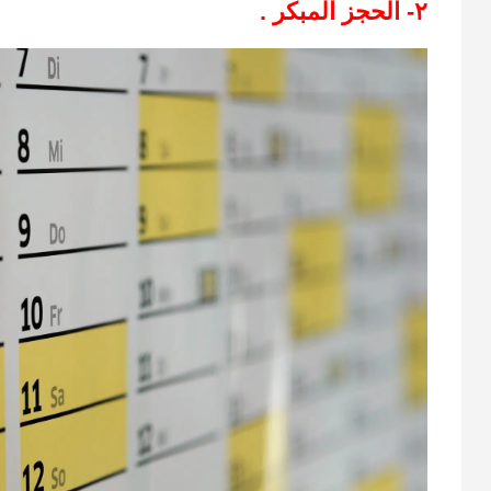
٢- الحجز المبكر .