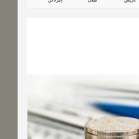
باريس
ميلان
إنترلاكن