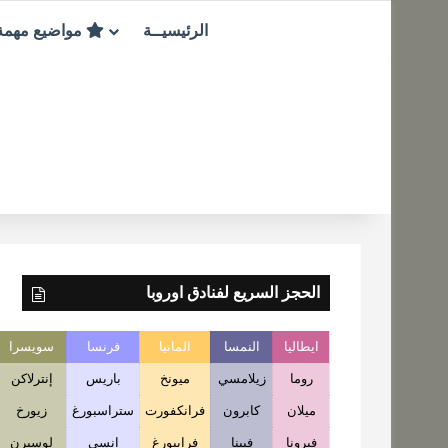
الرئيسيــة
مواضيع مهم
الحجز السريع لفنادق اوروبا
ايطاليا
النمسا
المانيا
فرنسا
سويسرا
روما
زيلامسي
ميونخ
باريس
إنترلاكن
ميلان
كابرون
فرانكفورت
ستراسبورغ
زيورخ
فيرونا
فيينا
فرايبورغ
انسي
لوسيرن