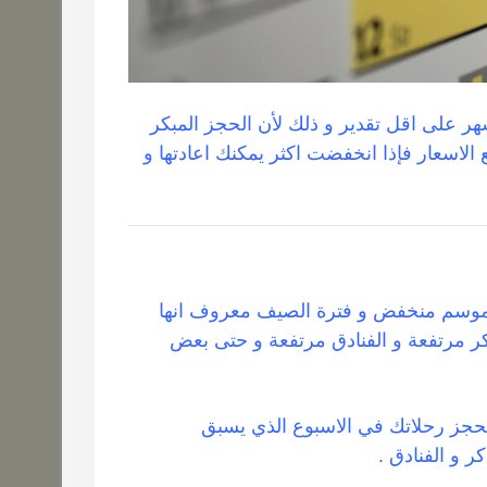
ى ان تقوم بحجز تذاكر السفر اولاً قبل فترة ٤ اشهر على اقل تقدير و ذلك لأن الحجز المبكر
الاسعار فإذا انخفضت اكثر يمكنك اعادتها و
موسم منخفض و فترة الصيف معروف انها
اكر مرتفعة و الفنادق مرتفعة و حتى بعض
حجز رحلاتك في الاسبوع الذي يسبق
ر و الفنادق .