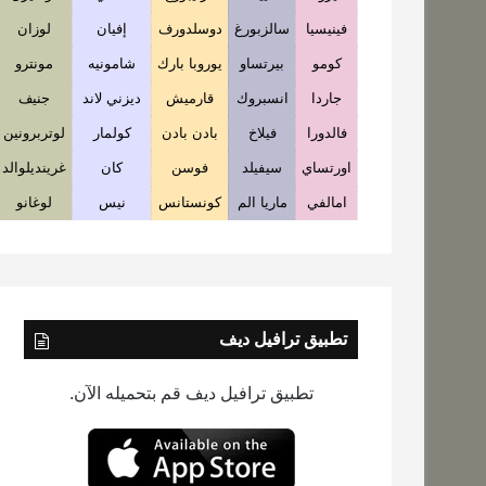
فينيسيا
سالزبورغ
دوسلدورف
إفيان
لوزان
كومو
بيرتساو
يوروبا بارك
شامونيه
مونترو
جاردا
انسبروك
قارميش
ديزني لاند
جنيف
فالدورا
فيلاخ
بادن بادن
كولمار
لوتربرونين
اورتساي
سيفيلد
فوسن
كان
غرينديلوالد
امالفي
ماريا الم
كونستانس
نيس
لوغانو
تطبيق ترافيل ديف
تطبيق ترافيل ديف قم بتحميله الآن.