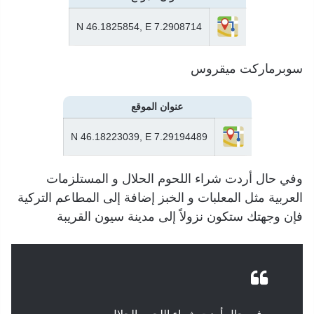
N 46.1825854, E 7.2908714
سوبرماركت ميقروس
عنوان الموقع
N 46.18223039, E 7.29194489
وفي حال أردت شراء اللحوم الحلال و المستلزمات
العربية مثل المعلبات و الخبز إضافة إلى المطاعم التركية
فإن وجهتك ستكون نزولاً إلى مدينة سيون القريبة