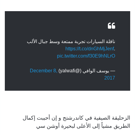
ناقلة السيارات تجربة ممتعة وسط جبال الألب
https://t.co/dnGhMjJenf
.
pic.twitter.com/f30E9hNLrO
— يوسف الوافي (@yalwafi)
December 8,
2017
الزحليقة الصيفية في كاندرشتج و إن أحببت إكمال
الطريق مشياً إلى الأعلى لبحيرة أوشن سي