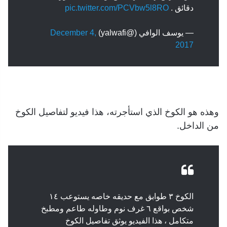
دقائق .
pic.twitter.com/PCVbw5l8RO
— يوسف الوافي (@yalwafi)
December 4,
2017
وهذه هو الكوخ الذي استأجرته، هذا فيديو لتفاصيل الكوخ
من الداخل.
الكوخ ٣ طوابق مع حديقه خاصه يستوعب ١٤
شخص بواقع ٦ غرف نوم وطاوله طاعم ومطبخ
متكامل ، هذا الفيديو يوثق تفاصيل الكوخ