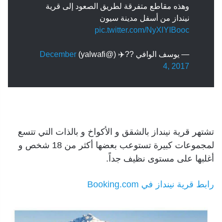
وهذه مقاطع متفرقة لطريق الصعود إلى قرية
نينداز من أسفل مدينة سيون
pic.twitter.com/NyXlYIBooc
— يوسف الوافي ??✈️ (@yalwafi)
December
4, 2017
تشتهر قرية نينداز بالشقق و الأكواخ و بالذات التي تتسع
لمجموعات كبيرة تستوعب بعضها أكثر من 18 شخص و
أغلبها على مستوى نظيف جداً.
رابط قرية نينداز في Booking.com