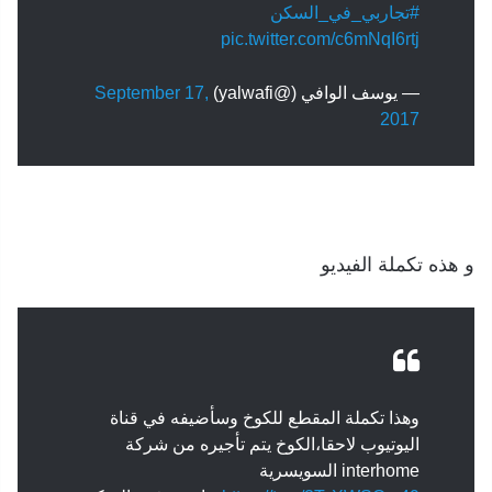
#تجاربي_في_السكن
pic.twitter.com/c6mNqI6rtj
— يوسف الوافي (@yalwafi)
September 17,
2017
و هذه تكملة الفيديو
وهذا تكملة المقطع للكوخ وسأضيفه في قناة
اليوتيوب لاحقا،الكوخ يتم تأجيره من شركة
interhome السويسرية