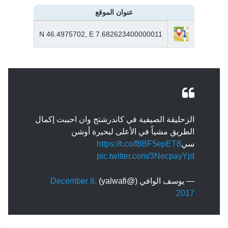
عنوان الموقع
N 46.4975702, E 7.682623400000011
الزحليقة الصيفية في كاندرشتج وان احببت إكمال
الطريق مشياً في الأعلى لبحيرة أوشن
سي
https://t.co/f8BF5epET8
pic.twitter.com/3NecpayYjd
— يوسف الوافي (@yalwafi)
December 8,
2017