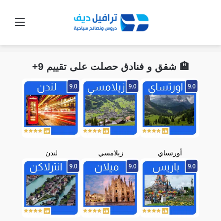
القائ
🏨 شقق و فنادق حصلت على تقييم 9+
أورتساي
زيلامسي
لندن