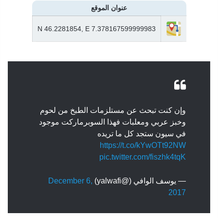
عنوان الموقع
N 46.2281854, E 7.378167599999983
وإن كنت تبحث عن مستلزمات الطبخ من لحوم
وخبز عربي ومعلبات فهذا السوبرماركت موجود
في سيون ستجد كل ما تريده
https://t.co/kYwOTt92NW
pic.twitter.com/fiszhk4tqK
— يوسف الوافي (@yalwafi)
December 6,
2017