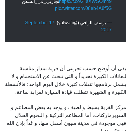
https://t.co/2TsXWSOm49
تجاربي_في_السكن
pic.twitter.com/08eb4A8f5G
— يوسف الوافي (@yalwafi)
September 17,
2017
بقي أن أوضح حسب تجربتي أن قرية نينداز مناسبة
للعائلات الكبيرة تحديداً و التي تبحث عن الاستجمام و لا
يشمل برنامجها تنقلات كثيرة خلال اليوم الواحد؛ فالأنشطة
الكبيرة و الشهيرة تتطلب قيادة السيارة لقرابة ساعة.
مركز القرية بسيط و لطيف و يوجد به بعض المطاعم و
السوبرماركتات، أما المطاعم التركية و اللحوم الحلال
فهي موجودة في مدينة سيون أسفل منها، و غداً بإذن الله