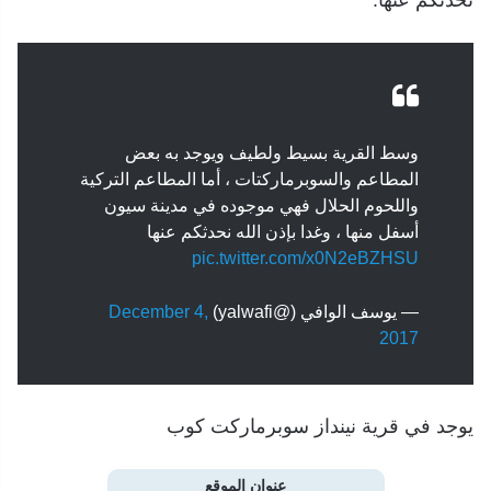
نحدثكم عنها.
وسط القرية بسيط ولطيف ويوجد به بعض
المطاعم والسوبرماركتات ، أما المطاعم التركية
واللحوم الحلال فهي موجوده في مدينة سيون
أسفل منها ، وغدا بإذن الله نحدثكم عنها
pic.twitter.com/x0N2eBZHSU
— يوسف الوافي (@yalwafi)
December 4,
2017
يوجد في قرية نينداز سوبرماركت كوب
عنوان الموقع