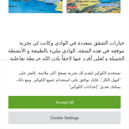
خيارات الشقق متعددة في الوادي وكانت لي تجربة
موفقه في هذه الشقة، الوادي مليء بالطبيعة و الأنشطة
الجميلة و لعلي أفرد عنها لاحقاً بإذن الله خريطة تفاعلية
لأهم الأنشطة، و لأن غالبية الأنشطة الريفية تغلق حدود
نستخدم الكوكيز لنقدم لك تجربة تصفح اكثر ملائمة. بالنقر على
الساعة 5 مساءً فأنصح من يريد أن يقضي فترة المساء
"قبول الكل"، فإنك توافق على استخدام جميع الكوكيز. ومع ذلك،
إلى قبل الساعة 9 مساءً في المدينتان القريبتان من
يمكنك تعديل "إعدادات الكوكيز"
المنطقة للتجول في أزقتها و المقاهي المتوفرة بها.
Accept All
Cookie Settings