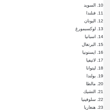
السويد
فنلندا
اليونان
لوكسبمورغ
اسبانيا
البرتغال
ايستونيا
لاتيفيا
ليتوانا
بولندا
مالطا
التشيك
سلوفينيا
هنغاريا