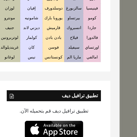
فينيسيا
سالزبورغ
دوسلدورف
إفيان
لوزان
كومو
بيرتساو
يوروبا بارك
شامونيه
مونترو
جاردا
انسبروك
قارميش
ديزني لاند
جنيف
فالدورا
فيلاخ
بادن بادن
كولمار
لوتربرونين
اورتساي
سيفيلد
فوسن
كان
غرينديلوالد
امالفي
ماريا الم
كونستانس
نيس
لوغانو
تطبيق ترافيل ديف
تطبيق ترافيل ديف قم بتحميله الآن.