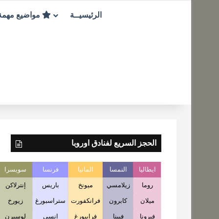
الرئيسيــة
مواضيع مهم
الحجز السريع لفنادق اوروبا
ايطاليا
النمسا
المانيا
فرنسا
سويسرا
روما
زيلامسي
ميونخ
باريس
إنترلاكن
ميلان
كابرون
فرانكفورت
ستراسبورغ
زيورخ
فيرونا
فيينا
فرايبورغ
انسي
لوسيرن