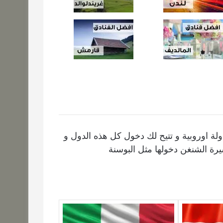
رة الشنغن هي تأشيرة موحدة و مشتركة بين 29 دولة اوروبية و تتيح لك دخول كل هذه الدول و
رة الشنغن دخولها مثل البوسنة