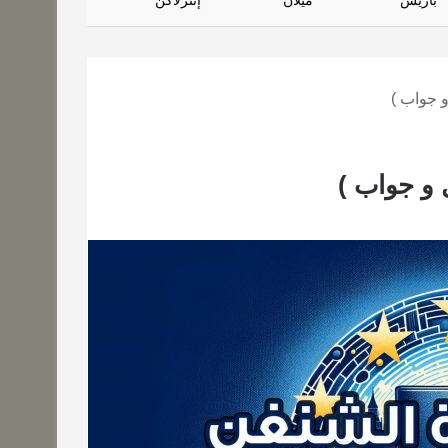
باريس
ميلان
إنترلاكن
 جواب )
 و جواب )