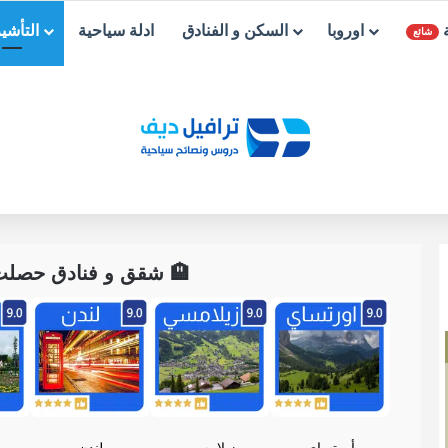
ة
اوروبا
السكن و الفنادق
ادلة سياحية
التأشي
شائع
🏨 شقق و فنادق حصلت ع