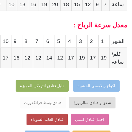
ساعة
7
9
12
15
18
20
19
16
13
10
8
معدل سرعة الرياح :
الشهر
1
2
3
4
5
6
7
8
9
10
كلم/
17
16
12
12
14
12
17
19
17
19
ساعة
اكواخ زيلامسي الخشبية
دليل فنادق انترلاكن المميزة
شقق و فنادق سالزبورغ
فنادق وسط فرانكفورت
اجمل فنادق انسي
فنادق الغابة السوداء