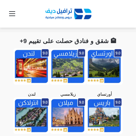
القائ
🏨 شقق و فنادق حصلت على تقييم 9+
أورتساي
زيلامسي
لندن