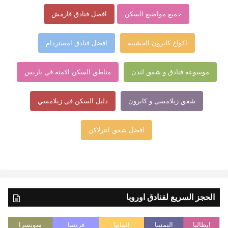
جميع مواضيع السكن
افضل فنادق قارمش
اكواخ كابرون الخشبية
افضل فنادق امستردام
موسوعة فنادق و شقق لندن
مناطق السكن الامنة في باريس
شقق زيلامسي و كابرون
دليل السكن في زيلامسي
افضل شقق انترلاكن
الحجز السريع لفنادق اوروبا
ايطاليا
النمسا
المانيا
فرنسا
سويسرا