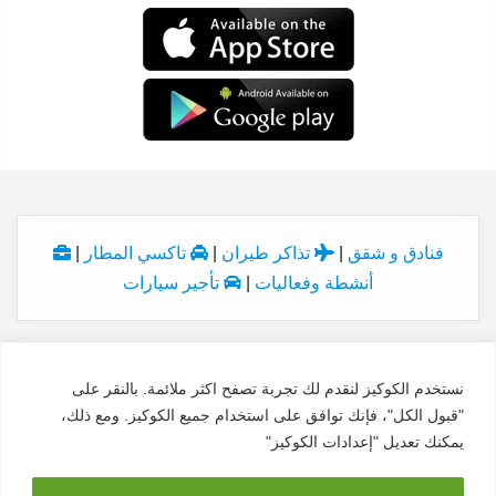
فنادق و شقق
|
تذاكر طيران
|
تاكسي المطار
|
أنشطة وفعاليات
|
تأجير سيارات
نستخدم الكوكيز لنقدم لك تجربة تصفح اكثر ملائمة. بالنقر على
© Copyright 2026, All Rights Reserved
"قبول الكل"، فإنك توافق على استخدام جميع الكوكيز. ومع ذلك،
الاسم:
النداء الاخير
السجل:
7028927627
الدولة:
السعودية
يمكنك تعديل "إعدادات الكوكيز"
البريد:
traveldiv@traveldiv.com