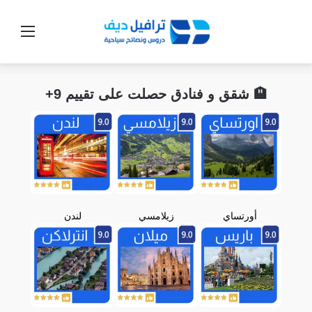
القائ
🏨 شقق و فنادق حصلت على تقييم 9+
أورتساي
زيلامسي
لندن