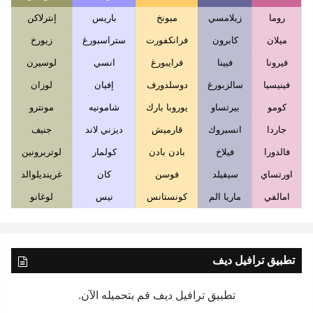
روما
زيلامسي
ميونخ
باريس
إنترلاكن
ميلان
كابرون
فرانكفورت
ستراسبورغ
زيورخ
فيرونا
فيينا
فرايبورغ
انسي
لوسيرن
فينيسيا
سالزبورغ
دوسلدورف
إفيان
لوزان
كومو
بيرتساو
يوروبا بارك
شامونيه
مونترو
جاردا
انسبروك
قارميش
ديزني لاند
جنيف
فالدورا
فيلاخ
بادن بادن
كولمار
لوتربرونين
اورتساي
سيفيلد
فوسن
كان
غرينديلوالد
امالفي
ماريا الم
كونستانس
نيس
لوغانو
تطبيق ترافيل ديف
تطبيق ترافيل ديف قم بتحميله الآن.