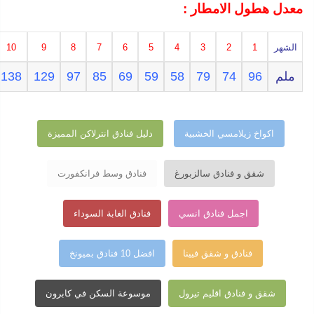
معدل هطول الامطار :
الشهر
1
2
3
4
5
6
7
8
9
10
ملم
96
74
79
58
59
69
85
97
129
138
اكواخ زيلامسي الخشبية
دليل فنادق انترلاكن المميزة
شقق و فنادق سالزبورغ
فنادق وسط فرانكفورت
اجمل فنادق انسي
فنادق الغابة السوداء
فنادق و شقق فيينا
افضل 10 فنادق بميونخ
شقق و فنادق اقليم تيرول
موسوعة السكن في كابرون