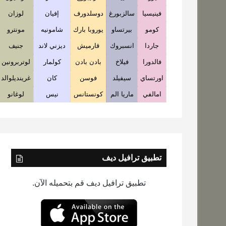
فينيسيا
سالزبورغ
دوسلدورف
إفيان
لوزان
كومو
بيرتساو
يوروبا بارك
شامونيه
مونترو
جاردا
انسبروك
قارميش
ديزني لاند
جنيف
فالدورا
فيلاخ
بادن بادن
كولمار
لوتربرونين
اورتساي
سيفيلد
فوسن
كان
غرينديلوالد
امالفي
ماريا الم
كونستانس
نيس
لوغانو
تطبيق ترافيل ديف
تطبيق ترافيل ديف قم بتحميله الآن.