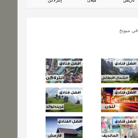
باريس
ميلان
إنترلاكن
ي ميونخ