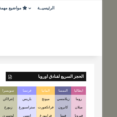
الرئيسيــة
مواضيع مهم
الحجز السريع لفنادق اوروبا
ايطاليا
النمسا
المانيا
فرنسا
سويسرا
روما
زيلامسي
ميونخ
باريس
إنترلاكن
ميلان
كابرون
فرانكفورت
ستراسبورغ
زيورخ
فيرونا
فيينا
فرايبورغ
انسي
لوسيرن