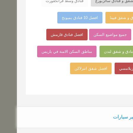
قق و فنادق سالزبورغ
فنادق وسط فرانكفورت
ق و شقق فيينا
افضل 10 فنادق بميونخ
جميع مواضيع السكن
افضل فنادق قارمش
ادق و شقق لندن
مناطق السكن الامنة في باريس
زيلامسي
افضل شقق انترلاكن
ر سيارات