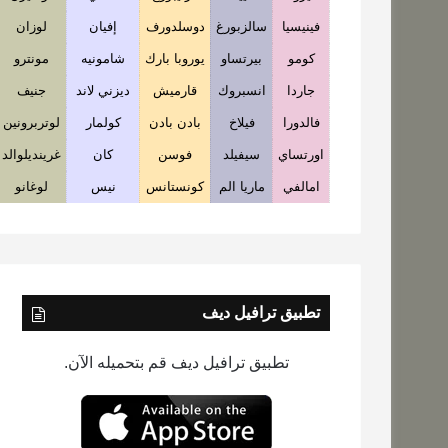
فينيسيا
سالزبورغ
دوسلدورف
إفيان
لوزان
كومو
بيرتساو
يوروبا بارك
شامونيه
مونترو
جاردا
انسبروك
قارميش
ديزني لاند
جنيف
فالدورا
فيلاخ
بادن بادن
كولمار
لوتربرونين
اورتساي
سيفيلد
فوسن
كان
غرينديلوالد
امالفي
ماريا الم
كونستانس
نيس
لوغانو
تطبيق ترافيل ديف
تطبيق ترافيل ديف قم بتحميله الآن.