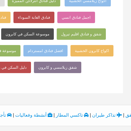
اكواخ زيلامسي الخشبية
دليل فنادق انترلاكن المميزة
ش
اجمل فنادق انسي
فنادق الغابة السوداء
فناد
شقق و فنادق اقليم تيرول
موسوعة السكن في كابرون
اكواخ كابرون الخشبية
افضل فنادق امستردام
موسوعة فن
شقق زيلامسي و كابرون
دليل السكن في 
قق
|
تذاكر طيران
|
تاكسي المطار
|
أنشطة وفعاليات
|
تأجي