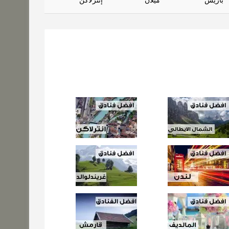
باريس
ميلان
إنترلاكن