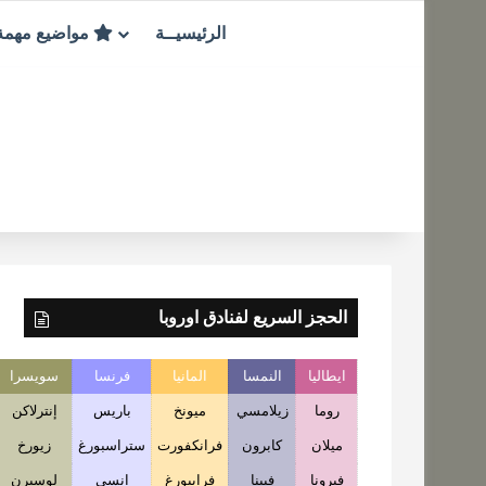
الرئيسيــة
مواضيع مهم
الحجز السريع لفنادق اوروبا
ايطاليا
النمسا
المانيا
فرنسا
سويسرا
روما
زيلامسي
ميونخ
باريس
إنترلاكن
ميلان
كابرون
فرانكفورت
ستراسبورغ
زيورخ
فيرونا
فيينا
فرايبورغ
انسي
لوسيرن