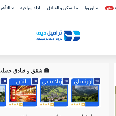
ة
اوروبا
السكن و الفنادق
ادلة سياحية
التأشي
شائع
🏨 شقق و فنادق حصلت ع