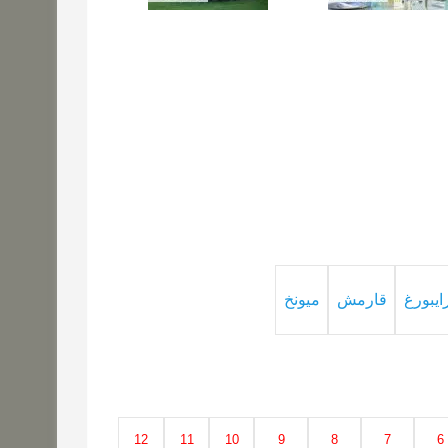
ايبورغ
قارمش
ميونخ
12
11
10
9
8
7
6