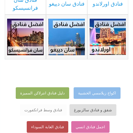
فنادق سان
فنادق اورلاندو
فنادق سان دييغو
فرانسيسكو
اكواخ زيلامسي الخشبية
دليل فنادق انترلاكن المميزة
شقق و فنادق سالزبورغ
فنادق وسط فرانكفورت
اجمل فنادق انسي
فنادق الغابة السوداء