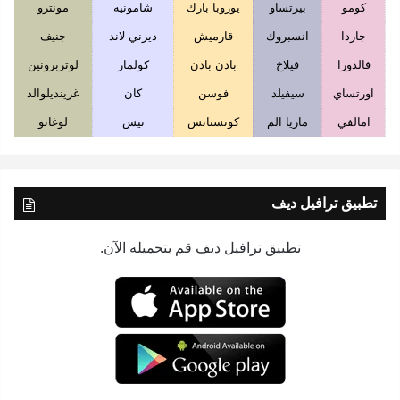
كومو
بيرتساو
يوروبا بارك
شامونيه
مونترو
جاردا
انسبروك
قارميش
ديزني لاند
جنيف
فالدورا
فيلاخ
بادن بادن
كولمار
لوتربرونين
اورتساي
سيفيلد
فوسن
كان
غرينديلوالد
امالفي
ماريا الم
كونستانس
نيس
لوغانو
تطبيق ترافيل ديف
تطبيق ترافيل ديف قم بتحميله الآن.