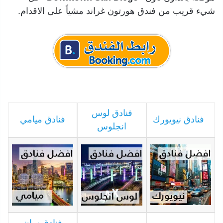
شيء قريب من فندق هورتون غراند مشياً على الاقدام.
فنادق لوس
فنادق نيويورك
فنادق ميامي
انجلوس