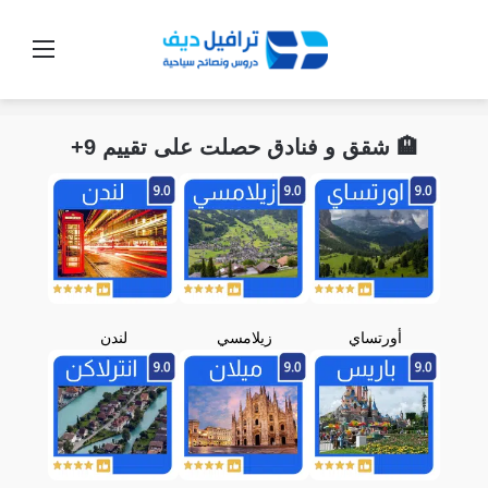
القائ
🏨 شقق و فنادق حصلت على تقييم 9+
أورتساي
زيلامسي
لندن