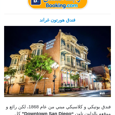
فندق هورتون غراند
فندق بوتيكي و كلاسيكي مبني من عام 1868، لكن رائع و
موقعه بالداون تاون
“Downtown San Diego”
كل