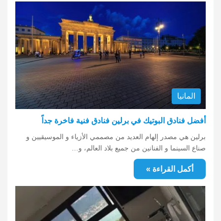
المانيا
أفضل فنادق البوتيك في برلين فنادق فنية فاخرة جداً
برلين هي مصدر إلهام العديد من مصممي الأزياء و الموسيقيين و
صناع السينما و الفنانين من جميع بلاد العالم، و…
أكمل القراءة »