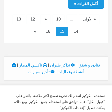
أكمل القراءة »
« الأولى
...
10
«
12
13
»
16
15
14
فنادق و شقق
|
تذاكر طيران
|
تاكسي المطار
|
أنشطة وفعاليات
|
تأجير سيارات
نستخدم الكوكيز لنقدم لك تجربة تصفح اكثر ملائمة. بالنقر على
© Copyright 2026, All Rights Reserved
"قبول الكل"، فإنك توافق على استخدام جميع الكوكيز. ومع ذلك،
الاسم:
النداء الاخير
السجل:
7028927627
الدولة:
السعودية
يمكنك تعديل "إعدادات الكوكيز"