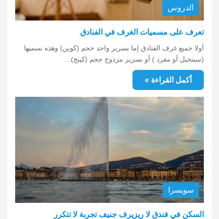
الدروس
تعرف على مسميات الغرف في الفنادق
أولا جميع غرف الفنادق إما بسرير واحد حجم (كوين) وهذه نسميها
(سينجيل أو مفرد ) أو بسرير مزدوج جحم (كينج)…
أكمل القراءة »
سويسرا
السكن في فندق لا ريزيرف جنيف تجربة لا تتكرر