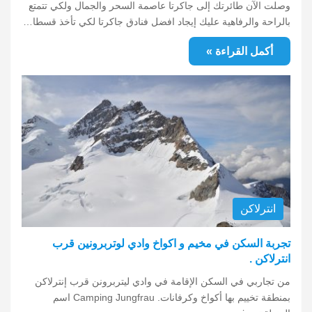
وصلت الآن طائرتك إلى جاكرتا عاصمة السحر والجمال ولكي تتمتع
بالراحة والرفاهية عليك إيجاد افضل فنادق جاكرتا لكي تأخذ قسطا…
أكمل القراءة »
انترلاكن
تجربة السكن في مخيم و اكواخ وادي لوتربرونين قرب
انترلاكن .
من تجاربي في السكن الإقامة في وادي ليتربرونن قرب إنترلاكن
بمنطقة تخييم بها أكواخ وكرفانات. Camping Jungfrau اسم