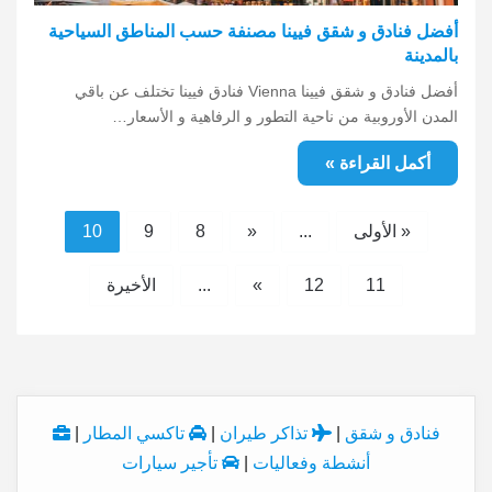
أفضل فنادق و شقق فيينا مصنفة حسب المناطق السياحية
بالمدينة
أفضل فنادق و شقق فيينا Vienna فنادق فيينا تختلف عن باقي
المدن الأوروبية من ناحية التطور و الرفاهية و الأسعار…
أكمل القراءة »
« الأولى
...
«
8
9
10
11
12
»
...
الأخيرة
فنادق و شقق
|
تذاكر طيران
|
تاكسي المطار
|
أنشطة وفعاليات
|
تأجير سيارات