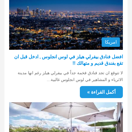
امريكا
افضل فنادق بيفرلي هيلز في لوس انجلوس , ادخل قبل ان
تقع بفندق قديم و متهالك !!
لا تتوقع ان تجد فنادق فخمة جداً في بيفرلي هيلز رغم انها مدينة
الاثرياء و المشاهير في لوس انجلوس غالبية…
أكمل القراءة »