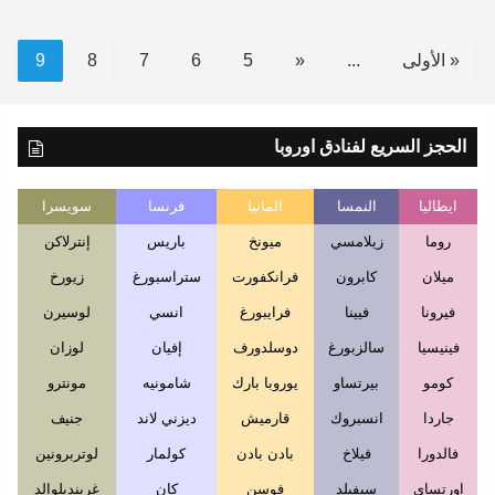
« الأولى
...
«
5
6
7
8
9
الحجز السريع لفنادق اوروبا
ايطاليا
النمسا
المانيا
فرنسا
سويسرا
روما
زيلامسي
ميونخ
باريس
إنترلاكن
ميلان
كابرون
فرانكفورت
ستراسبورغ
زيورخ
فيرونا
فيينا
فرايبورغ
انسي
لوسيرن
فينيسيا
سالزبورغ
دوسلدورف
إفيان
لوزان
كومو
بيرتساو
يوروبا بارك
شامونيه
مونترو
جاردا
انسبروك
قارميش
ديزني لاند
جنيف
فالدورا
فيلاخ
بادن بادن
كولمار
لوتربرونين
اورتساي
سيفيلد
فوسن
كان
غرينديلوالد