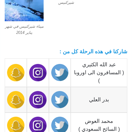
شيركنيس
ميناء شيركنيس في شهر
يناير 2014
شاركنا في هذه الرحلة كل من :
عبد الله الكثيري
( المسافرون الى اوروبا
)
بدر العلي
محمد العوض
( السائح السعودي )