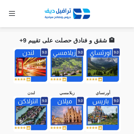
القائ
🏨 شقق و فنادق حصلت على تقييم 9+
أورتساي
زيلامسي
لندن