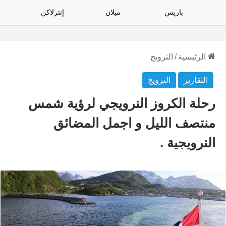
باريس
ميلان
إنترلاكن
الرئيسية
/
النرويج
التقارير
النرويج
رحلة الكروز النرويجي لرؤية شمس
منتصف الليل و اجمل المضائق
النرويجية .