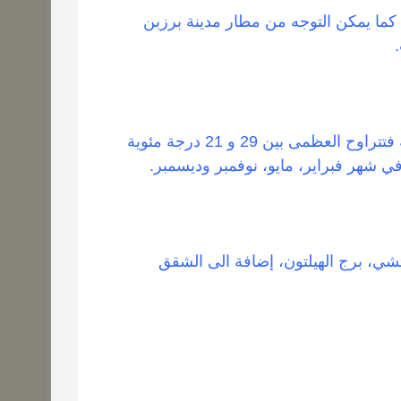
كما يمكن التوجه من مطار مدينة برزبن
يمتاز مناخ قولد كوست بدرجات حرارة مناسبة للسياحة فتتراوح العظمى بين 29 و 21 درجة مئوية
اتشي، برج الهيلتون، إضافة الى الشقق