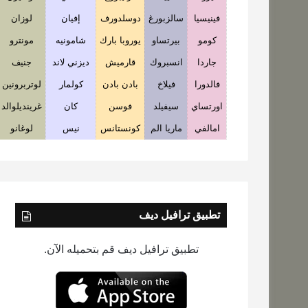
فينيسيا
سالزبورغ
دوسلدورف
إفيان
لوزان
كومو
بيرتساو
يوروبا بارك
شامونيه
مونترو
جاردا
انسبروك
قارميش
ديزني لاند
جنيف
فالدورا
فيلاخ
بادن بادن
كولمار
لوتربرونين
اورتساي
سيفيلد
فوسن
كان
غرينديلوالد
امالفي
ماريا الم
كونستانس
نيس
لوغانو
تطبيق ترافيل ديف
تطبيق ترافيل ديف قم بتحميله الآن.