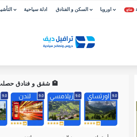
ة
اوروبا
السكن و الفنادق
ادلة سياحية
التأشي
شائع
🏨 شقق و فنادق حصلت ع