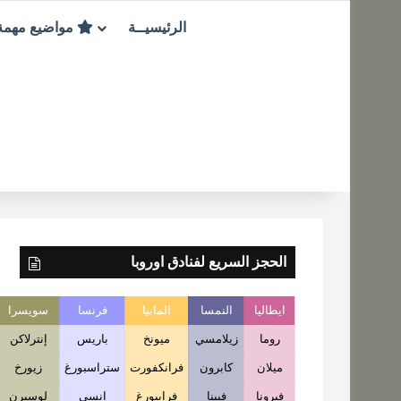
الرئيسيــة
مواضيع مهم
الحجز السريع لفنادق اوروبا
ايطاليا
النمسا
المانيا
فرنسا
سويسرا
روما
زيلامسي
ميونخ
باريس
إنترلاكن
ميلان
كابرون
فرانكفورت
ستراسبورغ
زيورخ
فيرونا
فيينا
فرايبورغ
انسي
لوسيرن