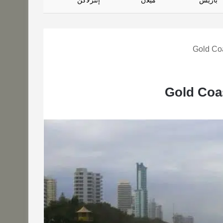
باريس
ميلان
إنترلاكن