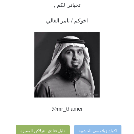
تحياتي لكم ,
اخوكم / ثامر الغالي
mr_thamer@
اكواخ زيلامسي الخشبية
دليل فنادق انترلاكن المميزة