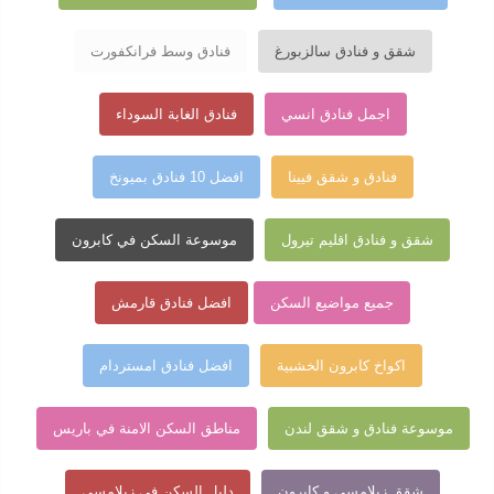
شقق و فنادق سالزبورغ
فنادق وسط فرانكفورت
اجمل فنادق انسي
فنادق الغابة السوداء
فنادق و شقق فيينا
افضل 10 فنادق بميونخ
شقق و فنادق اقليم تيرول
موسوعة السكن في كابرون
جميع مواضيع السكن
افضل فنادق قارمش
اكواخ كابرون الخشبية
افضل فنادق امستردام
موسوعة فنادق و شقق لندن
مناطق السكن الامنة في باريس
شقق زيلامسي و كابرون
دليل السكن في زيلامسي