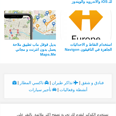
للـ iOS والاندرويد والويندوز
استخدام النقاط و الاحداثيات
بديل قوقل ماب تطبيق ملاحة
الجاهزة في النافيقون Navigon
يعمل بدون انترنت و مجاني
Maps.Me
فنادق و شقق
|
تذاكر طيران
|
تاكسي المطار
|
أنشطة وفعاليات
|
تأجير سيارات
نستخدم الكوكيز لنقدم لك تجربة تصفح اكثر ملائمة. بالنقر على
© Copyright 2026, All Rights Reserved