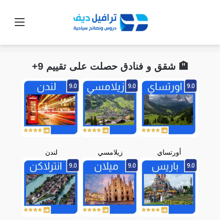
القائ
🏨 شقق و فنادق حصلت على تقييم 9+
أورتساي
زيلامسي
لندن