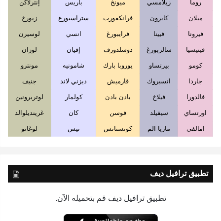
روما
زيلامسي
ميونخ
باريس
إنترلاكن
ميلان
كابرون
فرانكفورت
ستراسبورغ
زيورخ
فيرونا
فيينا
فرايبورغ
انسي
لوسيرن
فينيسيا
سالزبورغ
دوسلدورف
إفيان
لوزان
كومو
بيرتساو
يوروبا بارك
شامونيه
مونترو
جاردا
انسبروك
قارميش
ديزني لاند
جنيف
فالدورا
فيلاخ
بادن بادن
كولمار
لوتربرونين
اورتساي
سيفيلد
فوسن
كان
غرينديلوالد
امالفي
ماريا الم
كونستانس
نيس
لوغانو
تطبيق ترافيل ديف
تطبيق ترافيل ديف قم بتحميله الآن.