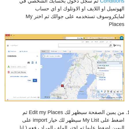
Conditions
ثم سجل دخول بحسابك الشخصي في
الهوتميل او اللايف او الاوتلوك او اي حساب
لمايكروسوف تستخدمه على جوالك ثم اختر My
Places
من يمين الصفحة سيظهر لك Edit my Places ثم
اضغط على My List سيظهر لك خيار import على
اليمين اضغط عليها ثم اختر الملف المراد رفعه ( انا