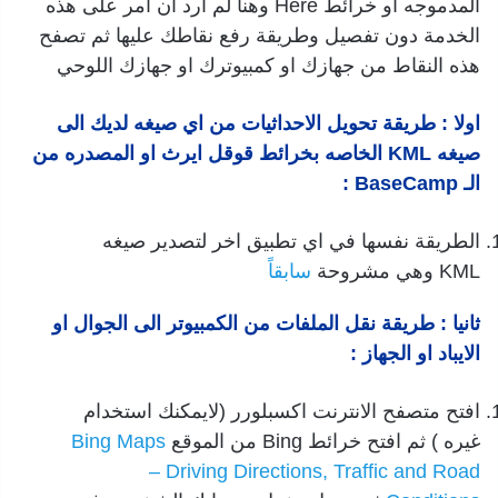
المدموجه او خرائط Here وهنا لم ارد ان امر على هذه
الخدمة دون تفصيل وطريقة رفع نقاطك عليها ثم تصفح
هذه النقاط من جهازك او كمبيوترك او جهازك اللوحي
اولا : طريقة تحويل الاحداثيات من اي صيغه لديك الى
صيغه KML الخاصه بخرائط قوقل ايرث او المصدره من
الـ BaseCamp :
الطريقة نفسها في اي تطبيق اخر لتصدير صيغه
KML وهي مشروحة
سابقاً
ثانيا : طريقة نقل الملفات من الكمبيوتر الى الجوال او
الايباد او الجهاز :
افتح متصفح الانترنت اكسبلورر (لايمكنك استخدام
غيره ) ثم افتح خرائط Bing من الموقع
Bing Maps
– Driving Directions, Traffic and Road