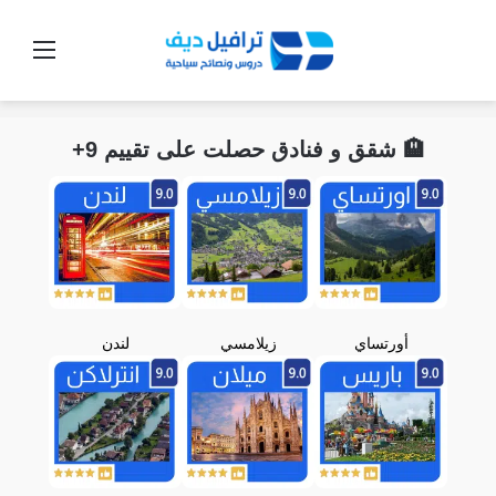
القائ
🏨 شقق و فنادق حصلت على تقييم 9+
أورتساي
زيلامسي
لندن