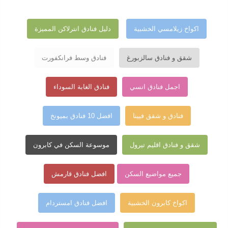
اكواخ زيلامسي الخشبية
دليل فنادق انترلاكن المميزة
شقق و فنادق سالزبورغ
فنادق وسط فرانكفورت
اجمل فنادق انسي
فنادق الغابة السوداء
فنادق و شقق فيينا
افضل 10 فنادق بميونخ
شقق و فنادق اقليم تيرول
موسوعة السكن في كابرون
جميع مواضيع السكن
افضل فنادق قارمش
اكواخ كابرون الخشبية
افضل فنادق امستردام