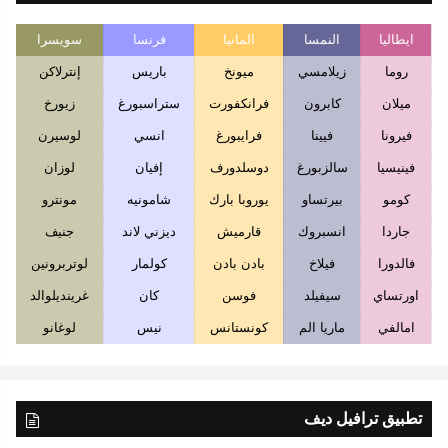
ايطاليا
النمسا
المانيا
فرنسا
سويسرا
روما
زيلامسي
ميونخ
باريس
إنترلاكن
ميلان
كابرون
فرانكفورت
ستراسبورغ
زيورخ
فيرونا
فيينا
فرايبورغ
انسي
لوسيرن
فينيسيا
سالزبورغ
دوسلدورف
إفيان
لوزان
كومو
بيرتساو
يوروبا بارك
شامونيه
مونترو
جاردا
انسبروك
قارميش
ديزني لاند
جنيف
فالدورا
فيلاخ
بادن بادن
كولمار
لوتربرونين
اورتساي
سيفيلد
فوسن
كان
غرينديلوالد
امالفي
ماريا الم
كونستانس
نيس
لوغانو
تطبيق ترافيل ديف