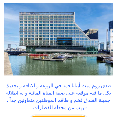
فندق روم ميت أيتانا قمه في الروعه و الاناقه و يجذبك
بكل ما فيه موقعه على ضفة القناة المائية و له اطلالة
جميلة الفندق فخم و طاقم الموظفين متعاونين جداً ,
قريب من محطة القطارات .