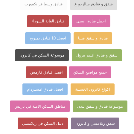
شقق و فنادق سالزبورغ
فنادق وسط فرانكفورت
اجمل فنادق انسي
فنادق الغابة السوداء
فنادق و شقق فيينا
افضل 10 فنادق بميونخ
شقق و فنادق اقليم تيرول
موسوعة السكن في كابرون
جميع مواضيع السكن
افضل فنادق قارمش
اكواخ كابرون الخشبية
افضل فنادق امستردام
موسوعة فنادق و شقق لندن
مناطق السكن الامنة في باريس
شقق زيلامسي و كابرون
دليل السكن في زيلامسي