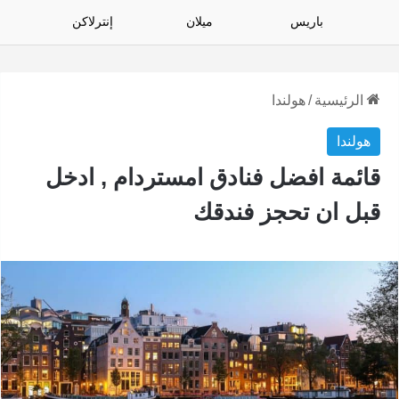
باريس
ميلان
إنترلاكن
الرئيسية
/
هولندا
هولندا
قائمة افضل فنادق امستردام , ادخل
قبل ان تحجز فندقك