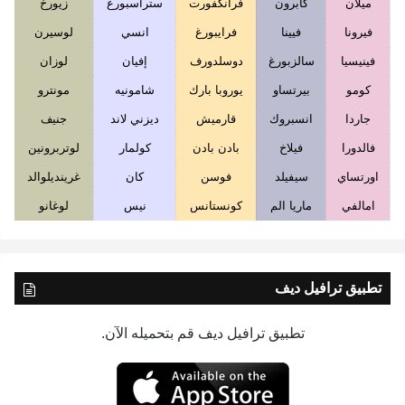
ميلان
كابرون
فرانكفورت
ستراسبورغ
زيورخ
فيرونا
فيينا
فرايبورغ
انسي
لوسيرن
فينيسيا
سالزبورغ
دوسلدورف
إفيان
لوزان
كومو
بيرتساو
يوروبا بارك
شامونيه
مونترو
جاردا
انسبروك
قارميش
ديزني لاند
جنيف
فالدورا
فيلاخ
بادن بادن
كولمار
لوتربرونين
اورتساي
سيفيلد
فوسن
كان
غرينديلوالد
امالفي
ماريا الم
كونستانس
نيس
لوغانو
تطبيق ترافيل ديف
تطبيق ترافيل ديف قم بتحميله الآن.