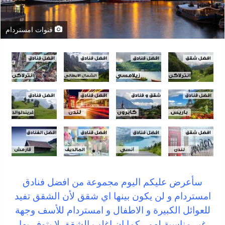
قنوات امستردام
سأعرض عليكم اليوم مجموعة من افضل فنادق
امستردام و لن يكون بينها اي شقق لأن الشقق تفيد
للعوائل الكبيرة و الاطفال و امستردام للأسف وجهة
غير مناسبة لهم , كما ان اغلب الشقق لا يتوفر بها