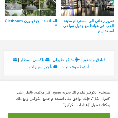
تقرير رحلتي الى امستردام مدينة
الفــاتـنـة ” جيـثـهـورن Giethoorn
الحب في هولندا مع جدول سياحي
“
لسبعة ايام
فنادق و شقق
|
تذاكر طيران
|
تاكسي المطار
|
أنشطة وفعاليات
|
تأجير سيارات
نستخدم الكوكيز لنقدم لك تجربة تصفح اكثر ملائمة. بالنقر على
© Copyright 2026, All Rights Reserved
"قبول الكل"، فإنك توافق على استخدام جميع الكوكيز. ومع ذلك،
الاسم:
النداء الاخير
السجل:
7028927627
الدولة:
السعودية
يمكنك تعديل "إعدادات الكوكيز"
البريد:
traveldiv@traveldiv.com