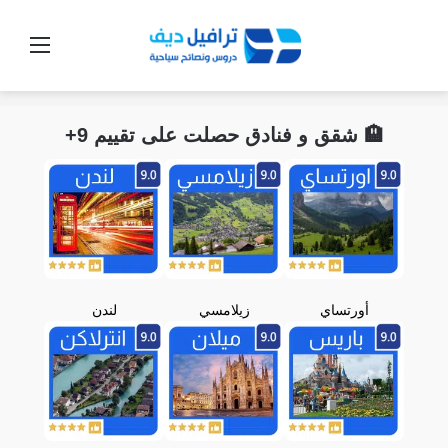
القائ
🏨 شقق و فنادق حصلت على تقييم 9+
أورتساي
زيلامسي
لندن