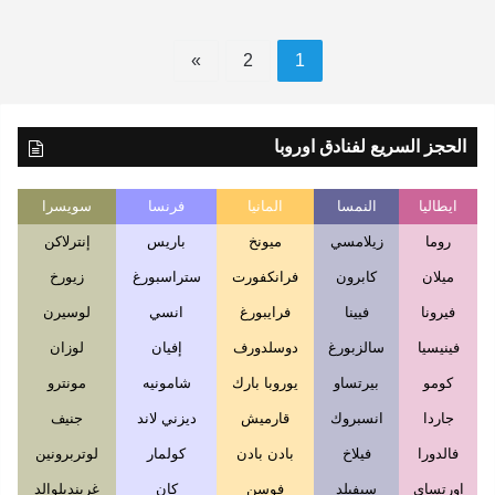
»
2
1
الحجز السريع لفنادق اوروبا
ايطاليا
النمسا
المانيا
فرنسا
سويسرا
روما
زيلامسي
ميونخ
باريس
إنترلاكن
ميلان
كابرون
فرانكفورت
ستراسبورغ
زيورخ
فيرونا
فيينا
فرايبورغ
انسي
لوسيرن
فينيسيا
سالزبورغ
دوسلدورف
إفيان
لوزان
كومو
بيرتساو
يوروبا بارك
شامونيه
مونترو
جاردا
انسبروك
قارميش
ديزني لاند
جنيف
فالدورا
فيلاخ
بادن بادن
كولمار
لوتربرونين
اورتساي
سيفيلد
فوسن
كان
غرينديلوالد