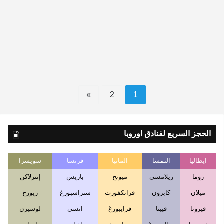
جيرانجير.. زهرة المضائق النرويجية
»
2
1
الحجز السريع لفنادق اوروبا
ايطاليا
النمسا
المانيا
فرنسا
سويسرا
روما
زيلامسي
ميونخ
باريس
إنترلاكن
ميلان
كابرون
فرانكفورت
ستراسبورغ
زيورخ
فيرونا
فيينا
فرايبورغ
انسي
لوسيرن