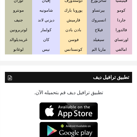
فينيسيا
سالزبورغ
دوسلدورف
إفيان
لوزان
كومو
بيرتساو
يوروبا بارك
شامونيه
مونترو
جاردا
انسبروك
قارميش
ديزني لاند
جنيف
فالدورا
فيلاخ
بادن بادن
كولمار
لوتربرونين
اورتساي
سيفيلد
فوسن
كان
غرينديلوالد
امالفي
ماريا الم
كونستانس
نيس
لوغانو
تطبيق ترافيل ديف
تطبيق ترافيل ديف قم بتحميله الآن.