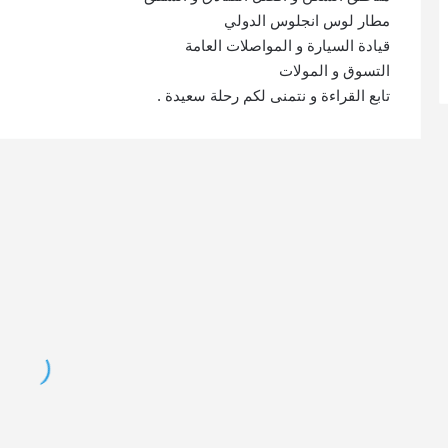
مطار لوس انجلوس الدولي
قيادة السيارة و المواصلات العامة
التسوق و المولات
تابع القراءة و نتمنى لكم رحلة سعيدة .
يونيفرسال
برن
ستوديو
سي
لوس
و
انجلوس
جد
,
يو
اجمل
لزي
مدينة
لو
ترفيه
ان
زرتها
مع
في
اف
العالم
اما
!!
ال
.