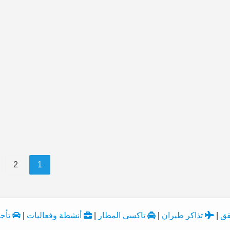
ان
تقع
بفندق
قديم
و
متهالك
!!
افضل فنادق بيفرلي هيلز في لوس انجلوس ,
ادخل قبل ان تقع بفندق قديم و متهالك !!
2
1
قق
|
تذاكر طيران
|
تاكسي المطار
|
أنشطة وفعاليات
|
تأجي