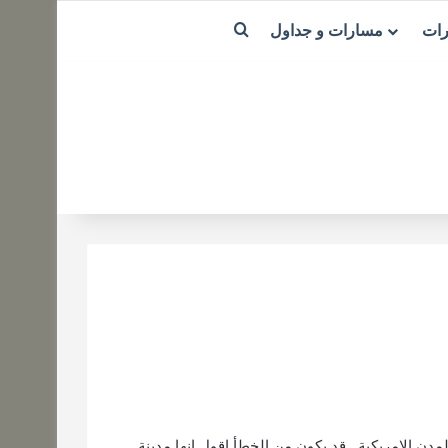
بحث عن
رات
مسارات و جداول
ن الامريكية , قد يكون من الخطأ اقول انها مدينة