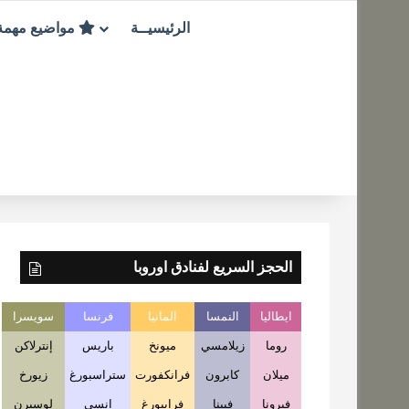
الرئيسيــة
مواضيع مهم
الحجز السريع لفنادق اوروبا
ايطاليا
النمسا
المانيا
فرنسا
سويسرا
روما
زيلامسي
ميونخ
باريس
إنترلاكن
ميلان
كابرون
فرانكفورت
ستراسبورغ
زيورخ
فيرونا
فيينا
فرايبورغ
انسي
لوسيرن