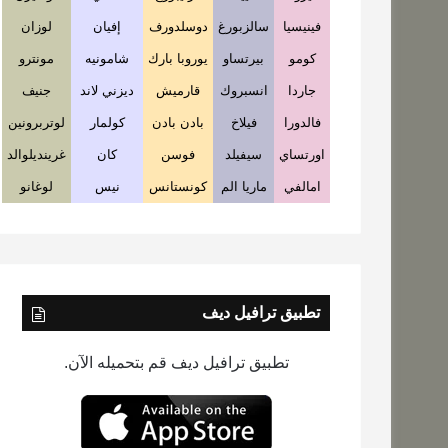
فينيسيا
سالزبورغ
دوسلدورف
إفيان
لوزان
كومو
بيرتساو
يوروبا بارك
شامونيه
مونترو
جاردا
انسبروك
قارميش
ديزني لاند
جنيف
فالدورا
فيلاخ
بادن بادن
كولمار
لوتربرونين
اورتساي
سيفيلد
فوسن
كان
غرينديلوالد
امالفي
ماريا الم
كونستانس
نيس
لوغانو
تطبيق ترافيل ديف
تطبيق ترافيل ديف قم بتحميله الآن.