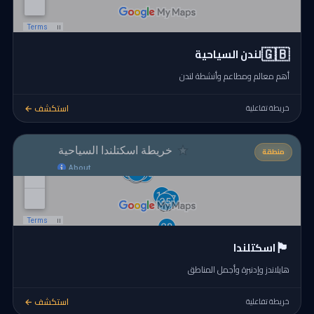
🇬🇧
لندن السياحية
أهم معالم ومطاعم وأنشطة لندن
استكشف ←
خريطة تفاعلية
منطقة
🏴󠁧󠁢󠁳󠁣󠁴󠁿
اسكتلندا
هايلاندز وإدنبرة وأجمل المناطق
استكشف ←
خريطة تفاعلية