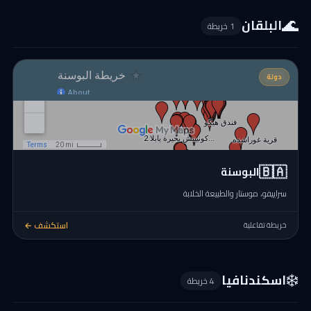
🌊
البلقان
1 خريطة
دولة
🇧🇦
البوسنة
سراييفو، موستار والطبيعة الخلابة
استكشف ←
خريطة تفاعلية
❄️
اسكندنافيا
4 خريطة