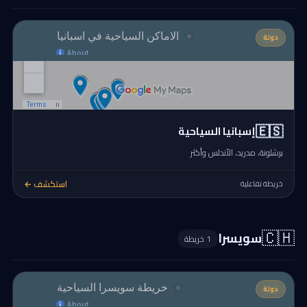
دولة
🇪🇸
إسبانيا السياحية
برشلونة، مدريد، الأندلس وأكثر
استكشف ←
خريطة تفاعلية
🇨🇭
سويسرا
1 خريطة
دولة