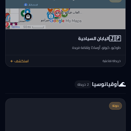
🇯🇵
اليابان السياحية
طوكيو، كيوتو، أوساكا وثقافة فريدة
استكشف ←
خريطة تفاعلية
🌊
أوقيانوسيا
2 خريطة
دولة