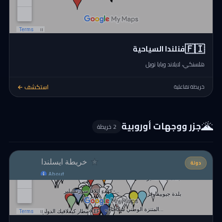
🇫🇮
فنلندا السياحية
هلسنكي، لابلاند وبابا نويل
استكشف ←
خريطة تفاعلية
🌋
جزر ووجهات أوروبية
2 خريطة
دولة