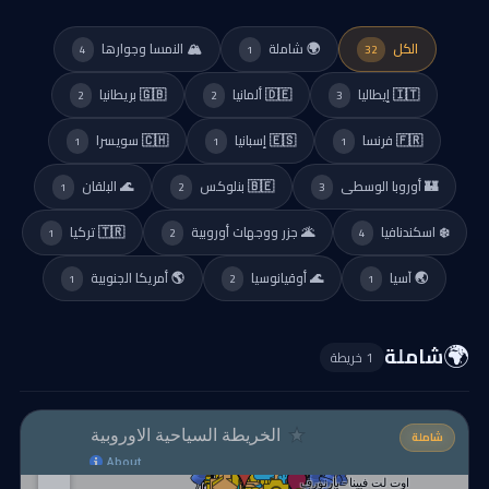
الكل
🌍 شاملة
🏔️ النمسا وجوارها
4
1
32
🇮🇹 إيطاليا
🇩🇪 ألمانيا
🇬🇧 بريطانيا
2
2
3
🇫🇷 فرنسا
🇪🇸 إسبانيا
🇨🇭 سويسرا
1
1
1
🏰 أوروبا الوسطى
🇧🇪 بنلوكس
🌊 البلقان
1
2
3
❄️ اسكندنافيا
🌋 جزر ووجهات أوروبية
🇹🇷 تركيا
1
2
4
🌏 آسيا
🌊 أوقيانوسيا
🌎 أمريكا الجنوبية
1
2
1
🌍
شاملة
1 خريطة
شاملة