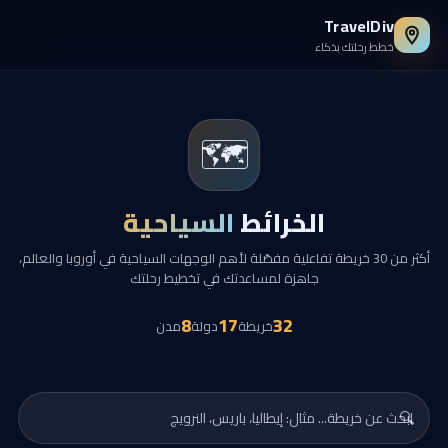
TravelDiv
خطط رحلتك بذكاء
🗺️
الخرائط
السياحية
أكثر من 30 خريطة تفاعلية مفصّلة لأهم الوجهات السياحية في أوروبا والعالم،
جاهزة لمساعدتك في تخطيط رحلتك
8
17
32
خريطة
دولة
مدن
🔍