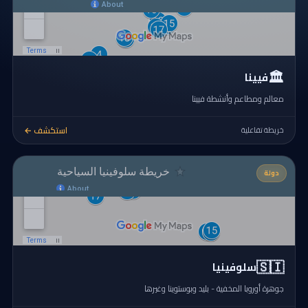
🏛️
فيينا
معالم ومطاعم وأنشطة فيينا
استكشف ←
خريطة تفاعلية
دولة
🇸🇮
سلوفينيا
جوهرة أوروبا المخفية - بليد وبوستوينا وغيرها