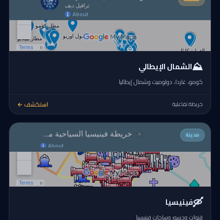
⛰️
الشمال الإيطالي
كومو، غاردا، دولوميت وشمال إيطاليا
استكشف ←
خريطة تفاعلية
مدينة
🛶
فينيسيا
قنوات وجسور وساحات فينيسيا