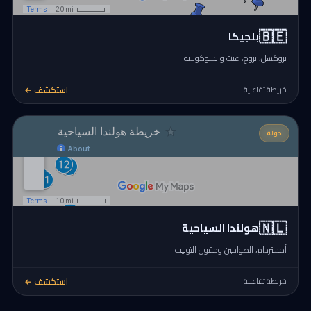
🇧🇪
بلجيكا
بروكسل، بروج، غنت والشوكولاتة
استكشف ←
خريطة تفاعلية
دولة
🇳🇱
هولندا السياحية
أمستردام، الطواحين وحقول التوليب
استكشف ←
خريطة تفاعلية