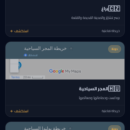
🇨🇿
براغ
جسر تشارلز والمدينة القديمة والقلعة
استكشف ←
خريطة تفاعلية
دولة
🇭🇺
المجر السياحية
بودابست وحماماتها ومعالمها
استكشف ←
خريطة تفاعلية
دولة