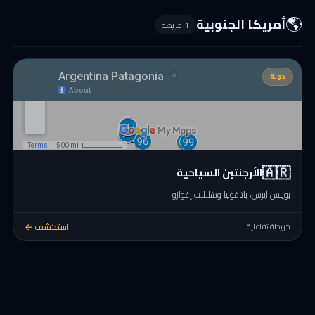
🌎
أمريكا الجنوبية
1 خريطة
دولة
🇦🇷
الأرجنتين السياحية
بوينس آيرس، باتاغونيا وشلالات إغوازو
استكشف ←
خريطة تفاعلية