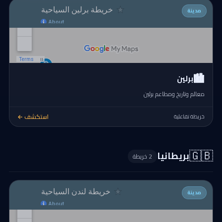
مدينة
🏙️
برلين
معالم وتاريخ ومطاعم برلين
استكشف ←
خريطة تفاعلية
🇬🇧
بريطانيا
2 خريطة
مدينة