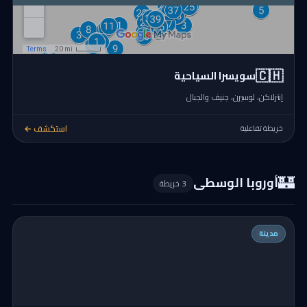
🇨🇭
سويسرا السياحية
إنترلاكن، لوسيرن، جنيف والجبال
استكشف ←
خريطة تفاعلية
🏰
أوروبا الوسطى
3 خريطة
مدينة