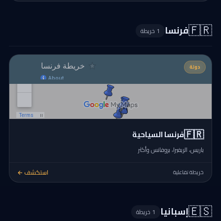
🇫🇷
فرنسا
1 خريطة
دولة
🇫🇷
فرنسا السياحية
باريس، الريفيرا، بروفانس وأكثر
استكشف ←
خريطة تفاعلية
🇪🇸
إسبانيا
1 خريطة