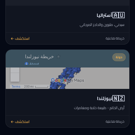
🇦🇺
أستراليا
سيدني، ملبورن والحاجز المرجاني
استكشف ←
خريطة تفاعلية
دولة
🇳🇿
نيوزلندا
أرض الخاتم - طبيعة خلابة ومغامرات
استكشف ←
خريطة تفاعلية