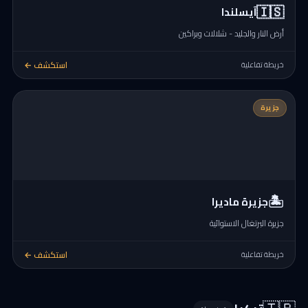
🇮🇸
آيسلندا
أرض النار والجليد - شلالات وبراكين
استكشف ←
خريطة تفاعلية
جزيرة
🏝️
جزيرة ماديرا
جزيرة البرتغال الاستوائية
استكشف ←
خريطة تفاعلية