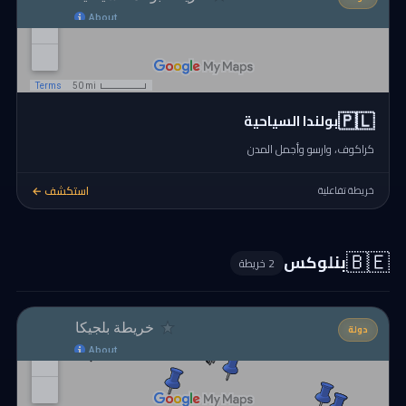
🇵🇱
بولندا السياحية
كراكوف، وارسو وأجمل المدن
استكشف ←
خريطة تفاعلية
🇧🇪
بنلوكس
2 خريطة
دولة