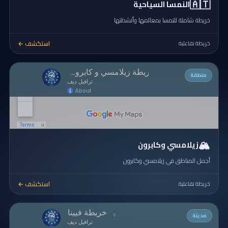
🇦🇹
النمسا السياحية
خريطة شاملة للنمسا بمعالمها وأنشطتها
استكشف ←
خريطة تفاعلية
منطقة
🏔️
زيلامسي وكابرون
أجمل المناطق في زيلامسي وكابرون
استكشف ←
خريطة تفاعلية
مدينة