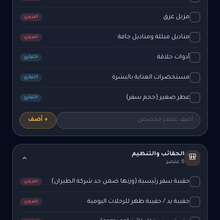
مزيل عرق
ضروري
مناديل مبللة ومناديل جافة
ضروري
أدوات حلاقة
اختياري
مستحضرات العناية بالبشرة
اختياري
عطر صغير (حجم سفر)
اختياري
+ أضف
الحقائب والتنظيم
🎒
6 عنصر
حقيبة سفر رئيسية (وزنها ضمن حد شركة الطيران)
ضروري
حقيبة يد / حقيبة ظهر للرحلات اليومية
ضروري