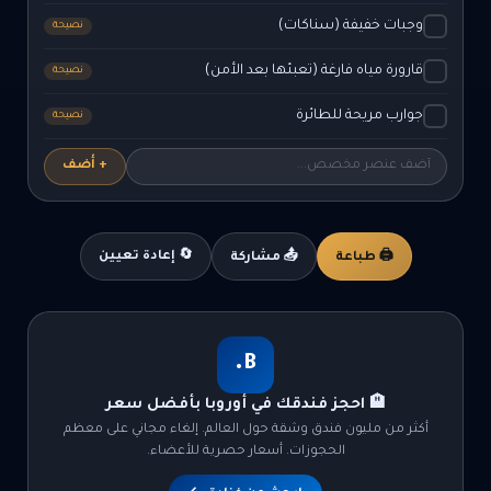
وجبات خفيفة (سناكات)
نصيحة
قارورة مياه فارغة (تعبئها بعد الأمن)
نصيحة
جوارب مريحة للطائرة
نصيحة
+ أضف
🔄 إعادة تعيين
🖨️ طباعة
📤 مشاركة
B.
🏨 احجز فندقك في أوروبا بأفضل سعر
أكثر من مليون فندق وشقة حول العالم. إلغاء مجاني على معظم
الحجوزات. أسعار حصرية للأعضاء.