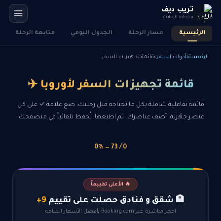
تريب ديف
مخطط الرحلات
الرئيسية
مسار الرحلة
الجدول اليومي
متابعة الرحلة
الرئيسية
›
أدوات السفر
›
قائمة تجهيزات السفر
قائمة تجهيزات السفر لأوروبا ✈️
قائمة تفاعلية شاملة بكل ما تحتاجه قبل رحلتك. ضع علامة ✓ على كل
عنصر جهّزته، أضف عناصرك، ثم اطبعها. تُحفظ تلقائياً في متصفحك.
0 / 73 — 0%
🔥 الأعلى تقييماً
🏨 شقق و فنادق حصلت على تقييم
9+
احجز مباشرة عبر Booking.com بأفضل الأسعار المتاحة