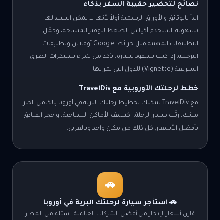
نصائح لتحضير حقيبة السفر بذكاء
ابدأ بالوثائق والأوراق الرسمية أولاً لأنها لا يمكن استبدالها
بسهولة. استخدم أكياس الضغط لتوفير المساحة، وحمّل
التطبيقات المهمة مثل خرائط Google أوفلاين وتطبيقات
الترجمة. إذا كنت ستقود سيارة، تأكد من شراء ستيكرات الطرق
السريعة (Vignette) للدول التي تمر بها.
خطط لرحلتك الأوروبية مع TravelDiv
مع TravelDiv يمكنك تخطيط رحلتك البرية في أوروبا بالكامل: اختر
مدنك، رتّب مسار الرحلة، اكتشف الأماكن السياحية، واحجز الفنادق
بأفضل الأسعار. كل ذلك من مكان واحد وبالعربي.
🚗
🚗 استأجر سيارة لرحلتك البرية في أوروبا
قارن أسعار الإيجار من أفضل الشركات العالمية. استلم من المطار