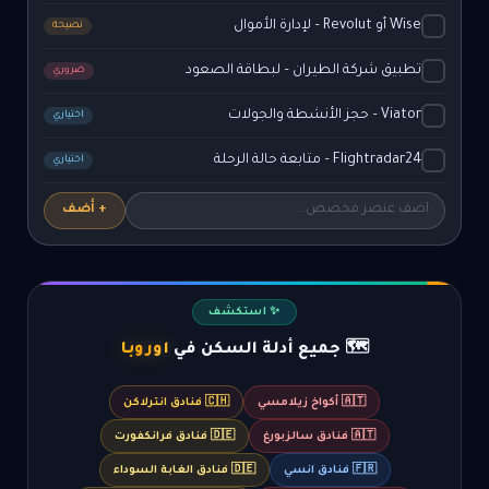
Wise أو Revolut – لإدارة الأموال
نصيحة
تطبيق شركة الطيران – لبطاقة الصعود
ضروري
Viator – حجز الأنشطة والجولات
اختياري
Flightradar24 – متابعة حالة الرحلة
اختياري
+ أضف
✨ استكشف
🗺️ جميع أدلة السكن في
أوروبا
🇦🇹 أكواخ زيلامسي
🇨🇭 فنادق انترلاكن
🇦🇹 فنادق سالزبورغ
🇩🇪 فنادق فرانكفورت
🇫🇷 فنادق انسي
🇩🇪 فنادق الغابة السوداء