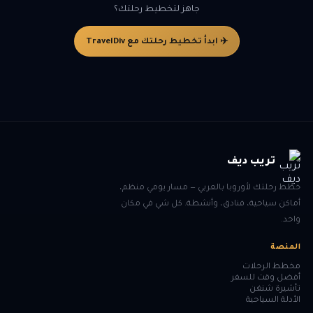
خرائط Google Maps وتطبيق الترجمة أوفلاين كإجراء احتياطي.
جاهز لتخطيط رحلتك؟
✈️ ابدأ تخطيط رحلتك مع TravelDiv
تريب ديف
خطّط رحلتك لأوروبا بالعربي — مسار يومي منظم،
أماكن سياحية، فنادق، وأنشطة. كل شي في مكان
واحد.
المنصة
مخطط الرحلات
أفضل وقت للسفر
تأشيرة شنغن
الأدلة السياحية