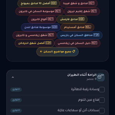
🇦🇹 فنادق و شقق فيينا
🇩🇪 أفضل 10 فنادق بميونخ
🇦🇹 شقق إقليم تيرول
🇦🇹 موسوعة السكن في كابرون
🇩🇪 فنادق قارمش
🇦🇹 أكواخ كابرون
🇳🇱 فنادق أمستردام
🇬🇧 موسوعة فنادق لندن
🇫🇷 مناطق السكن في باريس
🇦🇹 شقق زيلامسي و كابرون
🇦🇹 دليل السكن في زيلامسي
🇨🇭 أفضل شقق انترلاكن
📋 جميع مواضيع السكن ←
الراحة أثناء الطيران
😴
6 عنصر
وسادة رقبة للطائرة
اختياري
قناع عين للنوم
اختياري
سدادات أذن أو سماعات عازلة
اختياري