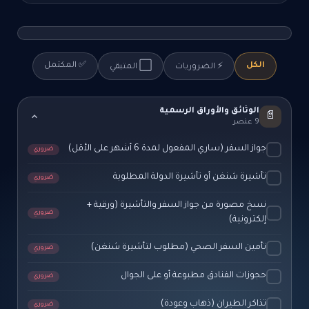
الكل
✅ المكتمل
⚡ الضروريات
⬜ المتبقي
الوثائق والأوراق الرسمية
📄
9 عنصر
جواز السفر (ساري المفعول لمدة 6 أشهر على الأقل)
ضروري
تأشيرة شنغن أو تأشيرة الدولة المطلوبة
ضروري
نسخ مصورة من جواز السفر والتأشيرة (ورقية +
ضروري
إلكترونية)
تأمين السفر الصحي (مطلوب لتأشيرة شنغن)
ضروري
حجوزات الفنادق مطبوعة أو على الجوال
ضروري
تذاكر الطيران (ذهاب وعودة)
ضروري