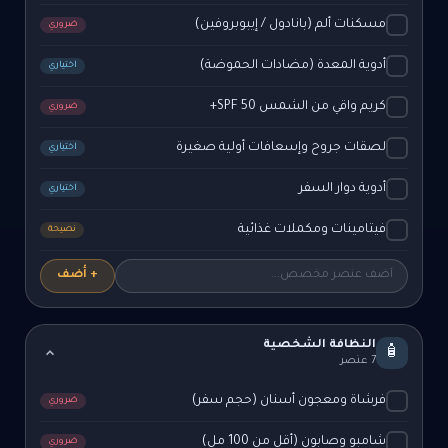
مسكنات ألم (بانادول / إيبوبروفين)
ضروري
أدوية المعدة (مضادات الحموضة)
اختياري
كريم واقي من الشمس SPF 50+
ضروري
لصقات جروح وإسعافات أولية صغيرة
اختياري
أدوية دوار السفر
اختياري
فيتامينات ومكملات غذائية
نصيحة
+ أضف
النظافة الشخصية
🧴
7 عنصر
فرشاة ومعجون أسنان (حجم سفر)
ضروري
شامبو وصابون (أقل من 100 مل)
ضروري