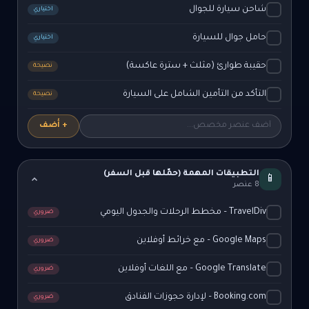
شاحن سيارة للجوال
اختياري
حامل جوال للسيارة
اختياري
حقيبة طوارئ (مثلث + سترة عاكسة)
نصيحة
التأكد من التأمين الشامل على السيارة
نصيحة
+ أضف
التطبيقات المهمة (حمّلها قبل السفر)
📱
8 عنصر
TravelDiv – مخطط الرحلات والجدول اليومي
ضروري
Google Maps – مع خرائط أوفلاين
ضروري
Google Translate – مع اللغات أوفلاين
ضروري
Booking.com – لإدارة حجوزات الفنادق
ضروري