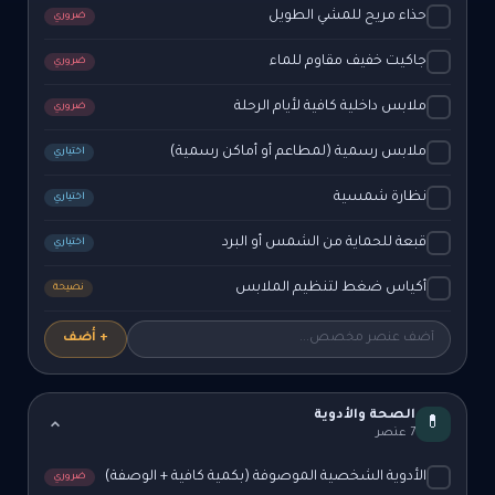
حذاء مريح للمشي الطويل
ضروري
جاكيت خفيف مقاوم للماء
ضروري
ملابس داخلية كافية لأيام الرحلة
ضروري
ملابس رسمية (لمطاعم أو أماكن رسمية)
اختياري
نظارة شمسية
اختياري
قبعة للحماية من الشمس أو البرد
اختياري
أكياس ضغط لتنظيم الملابس
نصيحة
+ أضف
الصحة والأدوية
💊
7 عنصر
الأدوية الشخصية الموصوفة (بكمية كافية + الوصفة)
ضروري