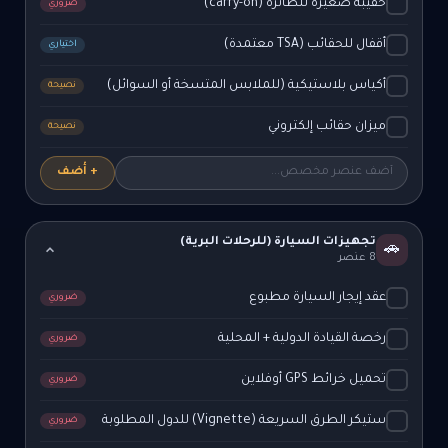
حقيبة صغيرة للطائرة (carry-on)
ضروري
أقفال للحقائب (TSA معتمدة)
اختياري
أكياس بلاستيكية (للملابس المتسخة أو السوائل)
نصيحة
ميزان حقائب إلكتروني
نصيحة
+ أضف
تجهيزات السيارة (للرحلات البرية)
🚗
8 عنصر
عقد إيجار السيارة مطبوع
ضروري
رخصة القيادة الدولية + المحلية
ضروري
تحميل خرائط GPS أوفلاين
ضروري
ستيكر الطرق السريعة (Vignette) للدول المطلوبة
ضروري