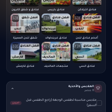
فنادق انترلاكن
فنادق باريس
فنادق و شقق كابرون
🇬🇧
🇨🇭
🇬🇧
أفخم فنادق لندن
فنادق غريندلوالد
شقق لندن المميزة
🇩🇪
🇲🇻
🇫🇷
فنادق انسي
منتجعات المالديف
فنادق قارمش
الملابس والأحذية
👕
8 عنصر
ملابس مناسبة لطقس الوجهة (راجع الطقس قبل
ضروري
السفر)