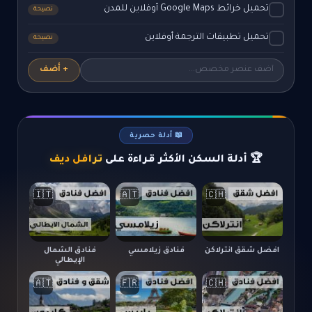
تحميل خرائط Google Maps أوفلاين للمدن
نصيحة
تحميل تطبيقات الترجمة أوفلاين
نصيحة
+ أضف
📖 أدلة حصرية
🏆 أدلة السكن الأكثر قراءة على
ترافل ديف
🇮🇹
🇦🇹
🇨🇭
افضل شقق انترلاكن
فنادق زيلامسي
فنادق الشمال
الإيطالي
🇦🇹
🇫🇷
🇨🇭