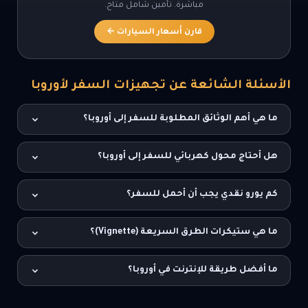
مباشرة. تأمين شامل متاح.
قارن أسعار السيارات ←
الأسئلة الشائعة عن تجهيزات السفر لأوروبا
ما هي أهم الوثائق المطلوبة للسفر إلى أوروبا؟
جواز سفر ساري لمدة 6 أشهر على الأقل، تأشيرة شنغن سارية،
هل أحتاج محول كهربائي للسفر إلى أوروبا؟
تأمين صحي بتغطية 30,000 يورو، حجوزات الفنادق وتذاكر الطيران،
ورخصة قيادة دولية إذا كنت تخطط لاستئجار سيارة.
نعم، أوروبا تستخدم مقابس Type C أو Type F بجهد 230 فولت.
كم يورو نقدي يجب أن أحمل للسفر؟
تحتاج محول كهربائي أوروبي. يُنصح بشراء محول عالمي يدعم عدة
أنواع من المقابس.
200-500 يورو نقداً للطوارئ مع الاعتماد على بطاقات ائتمان دولية
ما هي ستيكرات الطرق السريعة (Vignette)؟
أو Wise/Revolut. لا تنسَ إبلاغ بنكك بخطة سفرك لتجنب حظر
البطاقة.
رسم استخدام الطرق السريعة مطلوب في النمسا وسويسرا
ما أفضل طريقة للإنترنت في أوروبا؟
وسلوفينيا والتشيك. يُشترى إلكترونياً أو من محطات الحدود. القيادة
بدونه تعرضك لغرامة مالية كبيرة.
شريحة eSIM أوروبية مثل Airalo أو Holafly تفعّلها قبل السفر. حمّل