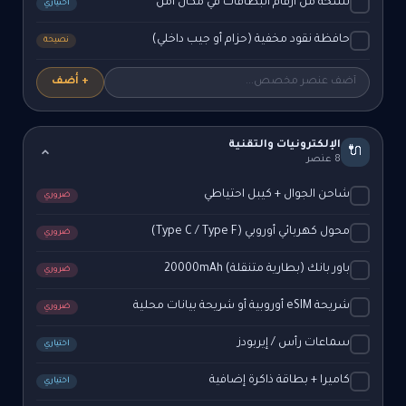
نسخة من أرقام البطاقات في مكان آمن
اختياري
حافظة نقود مخفية (حزام أو جيب داخلي)
نصيحة
+ أضف
الإلكترونيات والتقنية
🔌
8 عنصر
شاحن الجوال + كيبل احتياطي
ضروري
محول كهربائي أوروبي (Type C / Type F)
ضروري
باور بانك (بطارية متنقلة) 20000mAh
ضروري
شريحة eSIM أوروبية أو شريحة بيانات محلية
ضروري
سماعات رأس / إيربودز
اختياري
كاميرا + بطاقة ذاكرة إضافية
اختياري