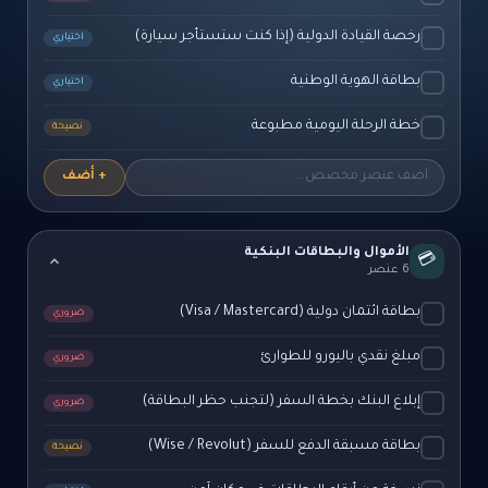
رخصة القيادة الدولية (إذا كنت ستستأجر سيارة)
اختياري
بطاقة الهوية الوطنية
اختياري
خطة الرحلة اليومية مطبوعة
نصيحة
+ أضف
الأموال والبطاقات البنكية
💳
6 عنصر
بطاقة ائتمان دولية (Visa / Mastercard)
ضروري
مبلغ نقدي باليورو للطوارئ
ضروري
إبلاغ البنك بخطة السفر (لتجنب حظر البطاقة)
ضروري
بطاقة مسبقة الدفع للسفر (Wise / Revolut)
نصيحة